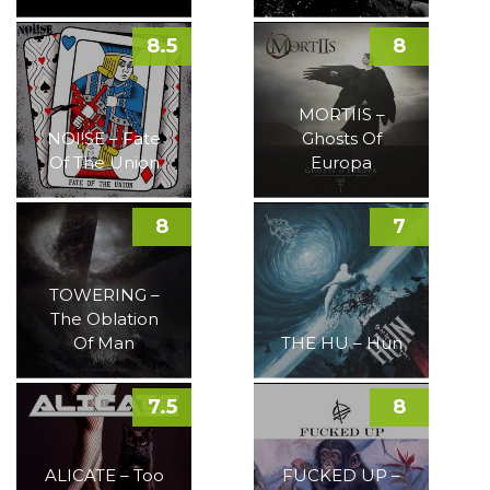
8.5
8
MORTIIS –
NOI!SE – Fate
Ghosts Of
Of The Union
Europa
8
7
TOWERING –
The Oblation
Of Man
THE HU – Hun
7.5
8
ALICATE – Too
FUCKED UP –