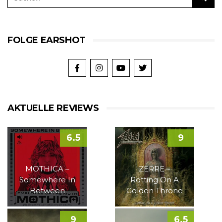
FOLGE EARSHOT
AKTUELLE REVIEWS
6.5
9
MOTHICA –
ZERRE –
Somewhere In
Rotting On A
Between
Golden Throne
9
6.5