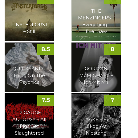
THE
MENZINGERS –
FINSTERFORST
Everything I
– Still
Ever Saw
8.5
8
QUICKSAND –
GORDON
Bring On The
McMICHAEL –
Psychics
Ich Mit Mir
7.5
7
12 GAUGE
AUTOPSY – All
TAAKE – En
Pigs Get
Skog Av
Slaughtered
Nidstang