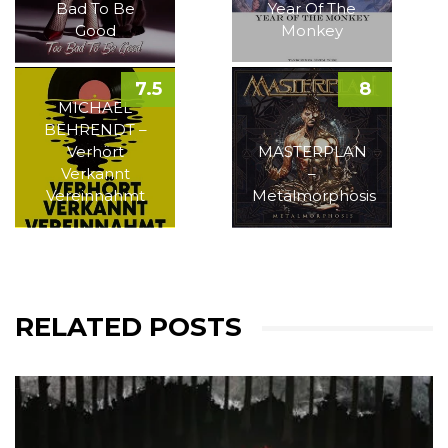
Bad To Be
Year Of The
Good
Monkey
7.5
8
MICHAEL
BEHRENDT –
Verhört
MASTERPLAN
Verkannt
–
Vereinnahmt
Metalmorphosis
RELATED POSTS