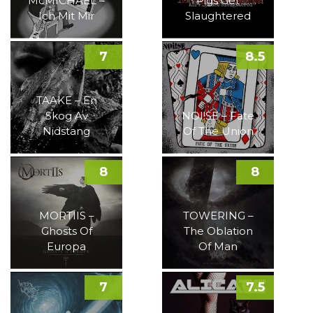
McMICHAEL –
Pigs Get
Ich Mit Mir
Slaughtered
7
8.5
TAAKE – En
Skog Av
NOI!SE – Fate
Nidstang
Of The Union
8
8
MORTIIS –
TOWERING –
Ghosts Of
The Oblation
Europa
Of Man
7
7.5