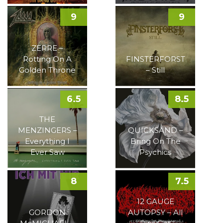
9
9
ZERRE –
Rotting On A
FINSTERFORST
Golden Throne
– Still
6.5
8.5
THE
MENZINGERS –
QUICKSAND –
Everything I
Bring On The
Ever Saw
Psychics
8
7.5
12 GAUGE
GORDON
AUTOPSY – All