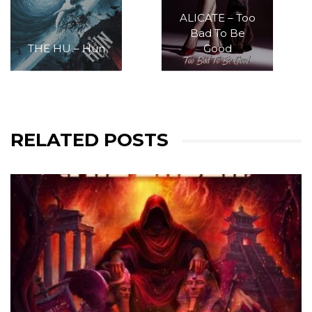
ALICATE – Too
Bad To Be
THE HU – Hun
Good
RELATED POSTS