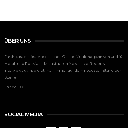
ÜBER UNS
Earshot ist ein österreichisches Online-Musikmagazin von und für
Metal- und Rockfans. Mit aktuellen News, Live-Reports,
Interviews uvm. bleibt man immer auf dem neuesten Stand der
Szene.
…since 1999
SOCIAL MEDIA