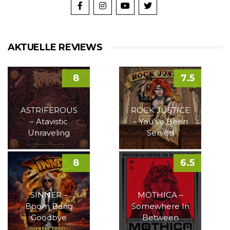
AKTUELLE REVIEWS
8
7.5
ASTRIFEROUS
ROCK JUSTICE
– Atavistic
– You’ve Been
Unraveling
Served
8
6.5
SINNER –
MOTHICA –
Boom Bang
Somewhere In
Goodbye
Between