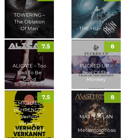
TOWERING –
The Oblation
Of Man
THE HU – Hun
7.5
8
ALICATE – Too
FUCKED UP –
Bad To Be
Year Of The
Good
Monkey
7.5
8
MICHAEL
BEHRENDT –
Verhört
MASTERPLAN
Verkannt
–
Vereinnahmt
Metalmorphosis