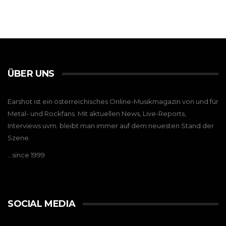
ÜBER UNS
Earshot ist ein österreichisches Online-Musikmagazin von und für
Metal- und Rockfans. Mit aktuellen News, Live-Reports,
Interviews uvm. bleibt man immer auf dem neuesten Stand der
Szene.
…since 1999
SOCIAL MEDIA