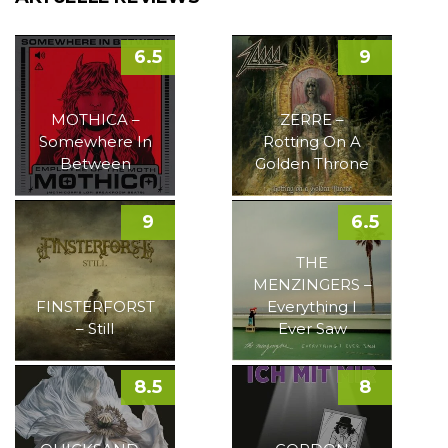
6.5
9
MOTHICA –
ZERRE –
Somewhere In
Rotting On A
Between
Golden Throne
9
6.5
THE
MENZINGERS –
FINSTERFORST
Everything I
– Still
Ever Saw
8.5
8