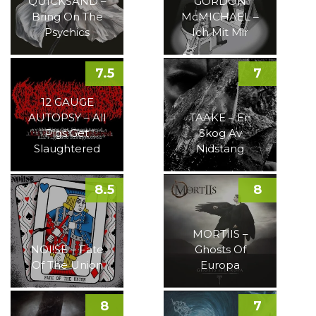
QUICKSAND –
GORDON
Bring On The
McMICHAEL –
Psychics
Ich Mit Mir
7.5
7
12 GAUGE
AUTOPSY – All
TAAKE – En
Pigs Get
Skog Av
Slaughtered
Nidstang
8.5
8
MORTIIS –
NOI!SE – Fate
Ghosts Of
Of The Union
Europa
8
7