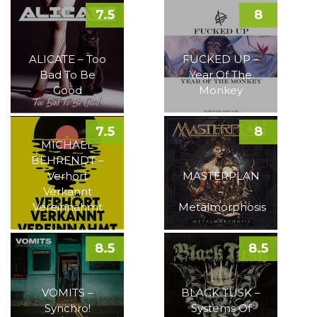
7.5
8
ALICATE – Too
FUCKED UP –
Bad To Be
Year Of The
Good
Monkey
7.5
8
MICHAEL
BEHRENDT –
Verhört
MASTERPLAN
Verkannt
–
Vereinnahmt
Metalmorphosis
8.5
8.5
VOMITS –
BLACK TUSK –
Synchro!
Systems Of