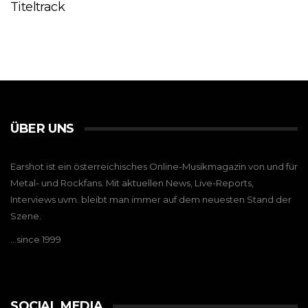
Titeltrack
ÜBER UNS
Earshot ist ein österreichisches Online-Musikmagazin von und für
Metal- und Rockfans. Mit aktuellen News, Live-Reports,
Interviews uvm. bleibt man immer auf dem neuesten Stand der
Szene.
…since 1999
SOCIAL MEDIA