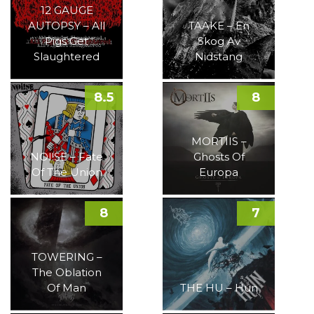
12 GAUGE
AUTOPSY – All
TAAKE – En
Pigs Get
Skog Av
Slaughtered
Nidstang
8.5
8
MORTIIS –
NOI!SE – Fate
Ghosts Of
Of The Union
Europa
8
7
TOWERING –
The Oblation
Of Man
THE HU – Hun