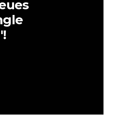
eues
ngle
"!