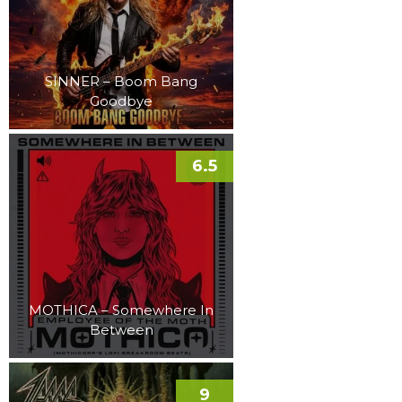
SINNER – Boom Bang
Goodbye
6.5
MOTHICA – Somewhere In
Between
9