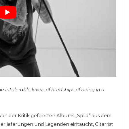
he intolerable levels of hardships of being in a
n der Kritik gefeierten Albums „Splid“ aus dem
Überlieferungen und Legenden eintaucht, Gitarrist