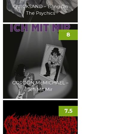
QUICKSAND – Bring On
The Psychics
8
GORDON McMICHAEL –
Ich Mit Mir
7.5