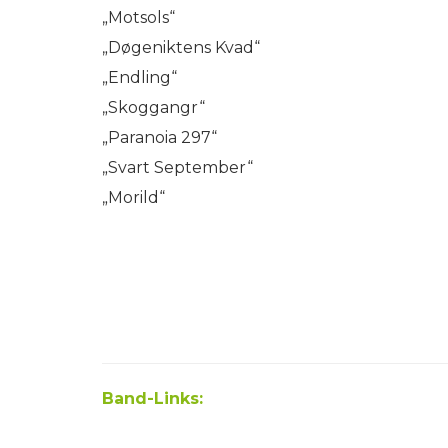
„Motsols“
„Døgeniktens Kvad“
„Endling“
„Skoggangr“
„Paranoia 297“
„Svart September“
„Morild“
Band-Links: