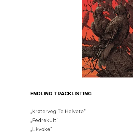
ENDLING TRACKLISTING
:
„Krøterveg Te Helvete“
„Fedrekult“
„Likvoke“