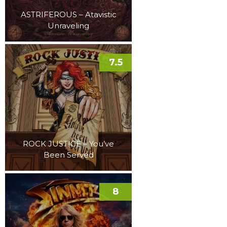
ASTRIFEROUS – Atavistic
Unraveling
7.5
ROCK JUSTICE – You’ve
Been Served
8