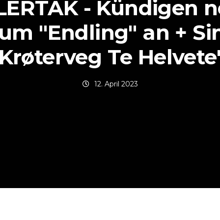
LERTAK - Kündigen n
um "Endling" an + Si
"Krøterveg Te Helvete
12. April 2023