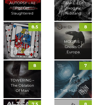
AUTOPSY – All
TAAKE – En
Pigs Get
Skog Av
Slaughtered
Nidstang
8.5
8
MORTIIS –
NOI!SE – Fate
Ghosts Of
Of The Union
Europa
8
7
TOWERING –
The Oblation
Of Man
THE HU – Hun
7.5
8