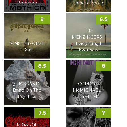
Between
Golden Throne
9
6.5
THE
MENZINGERS –
FINSTERFORST
Everything I
– Still
Ever Saw
8.5
8
QUICKSAND –
GORDON
Bring On The
McMICHAEL –
Psychics
Ich Mit Mir
7.5
7
12 GAUGE