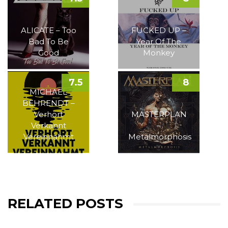
ALICATE – Too
FUCKED UP –
Bad To Be
Year Of The
Good
Monkey
7.5
8
MICHAEL
BEHRENDT –
Verhört
MASTERPLAN
Verkannt
–
Vereinnahmt
Metalmorphosis
RELATED POSTS