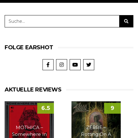
FOLGE EARSHOT
AKTUELLE REVIEWS
6.5
9
MOTHICA –
ZERRE –
Somewhere In
Rotting On A