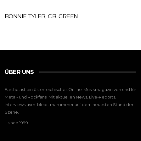
BONNIE TYLER, C.B. GREEN
ÜBER UNS
Earshot ist ein österreichisches Online-Musikmagazin von und für
Metal- und Rockfans. Mit aktuellen News, Live-Reports,
Interviews uvm. bleibt man immer auf dem neuesten Stand der
Szene.
…since 1999