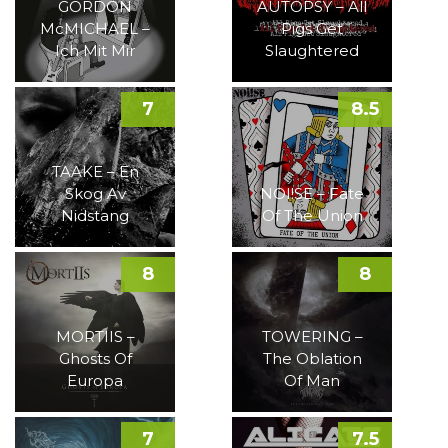
GORDON
AUTOPSY – All
McMICHAEL –
Pigs Get
Ich Mit Mir
Slaughtered
7
8.5
TAAKE – En
Skog Av
NOI!SE – Fate
Nidstang
Of The Union
8
8
MORTIIS –
TOWERING –
Ghosts Of
The Oblation
Europa
Of Man
7
7.5