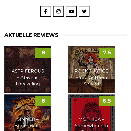
AKTUELLE REVIEWS
8
7.5
ASTRIFEROUS
ROCK JUSTICE
– Atavistic
– You’ve Been
Unraveling
Served
8
6.5
SINNER –
MOTHICA –
Boom Bang
Somewhere In