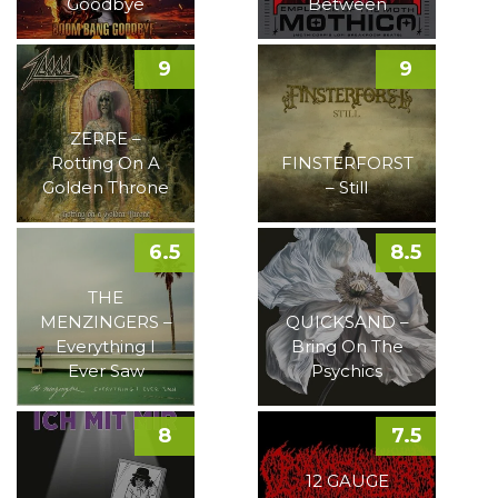
Goodbye
Between
9
9
ZERRE –
Rotting On A
FINSTERFORST
Golden Throne
– Still
6.5
8.5
THE
MENZINGERS –
QUICKSAND –
Everything I
Bring On The
Ever Saw
Psychics
8
7.5
12 GAUGE