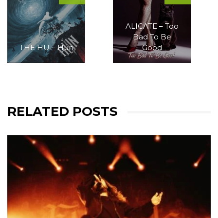
ALICATE – Too
Bad To Be
THE HU – Hun
Good
RELATED POSTS