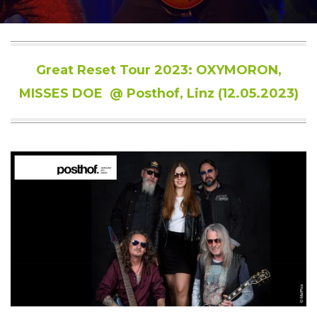
Great Reset Tour 2023: OXYMORON,
MISSES DOE @ Posthof, Linz (12.05.2023)