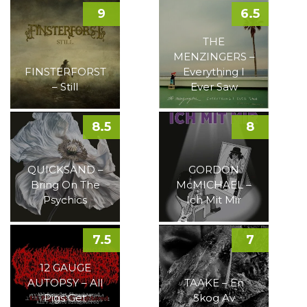
9
6.5
THE
MENZINGERS –
FINSTERFORST
Everything I
– Still
Ever Saw
8.5
8
QUICKSAND –
GORDON
Bring On The
McMICHAEL –
Psychics
Ich Mit Mir
7.5
7
12 GAUGE
AUTOPSY – All
TAAKE – En
Pigs Get
Skog Av