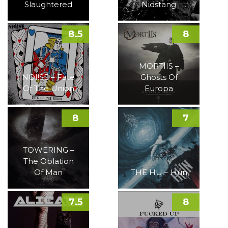
Slaughtered
Nidstang
8.5
8
MORTIIS –
NOI!SE – Fate
Ghosts Of
Of The Union
Europa
8
7
TOWERING –
The Oblation
Of Man
THE HU – Hun
7.5
8