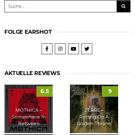
FOLGE EARSHOT
AKTUELLE REVIEWS
6.5
9
MOTHICA –
ZERRE –
Somewhere In
Rotting On A
Between
Golden Throne