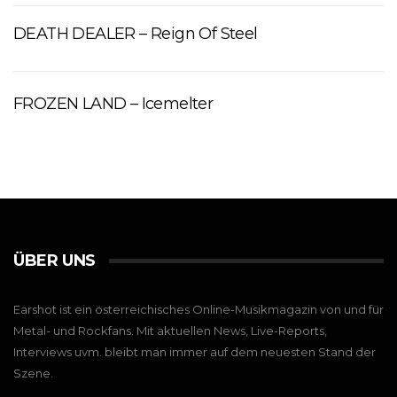
DEATH DEALER – Reign Of Steel
FROZEN LAND – Icemelter
ÜBER UNS
Earshot ist ein österreichisches Online-Musikmagazin von und für
Metal- und Rockfans. Mit aktuellen News, Live-Reports,
Interviews uvm. bleibt man immer auf dem neuesten Stand der
Szene.