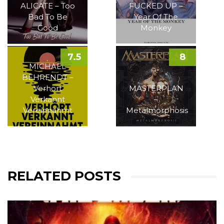
ALICATE – Too
FUCKED UP –
Bad To Be
Year Of The
Good
Monkey
7.5
8
MICHAEL
BEHRENDT –
Verhört
MASTERPLAN
Verkannt
–
Vereinnahmt
Metalmorphosis
RELATED POSTS