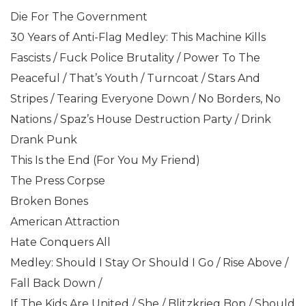
Die For The Government
30 Years of Anti-Flag Medley: This Machine Kills
Fascists / Fuck Police Brutality / Power To The
Peaceful / That’s Youth / Turncoat / Stars And
Stripes / Tearing Everyone Down / No Borders, No
Nations / Spaz’s House Destruction Party / Drink
Drank Punk
This Is the End (For You My Friend)
The Press Corpse
Broken Bones
American Attraction
Hate Conquers All
Medley: Should I Stay Or Should I Go / Rise Above /
Fall Back Down /
If The Kids Are United / She / Blitzkrieg Bop / Should