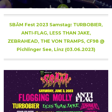
SBÄM Fest 2023 Samstag: TURBOBIER,
ANTI-FLAG, LESS THAN JAKE,
ZEBRAHEAD, THE VON TRAMPS, CF98 @
Pichlinger See, Linz (03.06.2023)