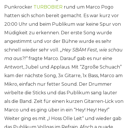
Punkrocker
TURBOBIER
rund um Marco Pogo
hatten sich schon bereit gemacht. Es war kurz vor
20:00 Uhr und beim Publikum war keine Spur von
Müdigkeit zu erkennen. Der erste Song wurde
angestimmt und vor der Bühne wurde es sehr
schnell wieder sehr voll.
„Hey SBÄM Fest, wie schau
ma aus?!“
fragte Marco. Darauf gab es nur eine
Antwort, Jubel und Applaus. Mit “Zgroße Schuach”
kam der nächste Song, 3x Gitarre, 1x Bass, Marco am
Mikro, einfach nur fetter Sound. Der Drummer
wirbelte die Sticks und das Publikum sang lauter
als die Band. Zeit für einen kurzen Gitarren-Lick von
Marco und es ging über in ein “Hey! Hey! Hey!”
Weiter ging es mit „I Hoss Olle Leit“ und wieder gab
das Publikum Vollgas im Refrain. Afoch a guade