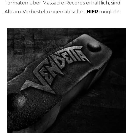
Formaten über Massacre Records erhältlich, sind
Album-Vorbestellungen ab sofort
HIER
möglich!