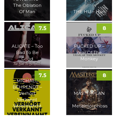
The Oblation
Of Man
THE HU – Hun
7.5
8
ALICATE – Too
FUCKED UP –
Bad To Be
Year Of The
Good
Monkey
7.5
8
MICHAEL
BEHRENDT –
Verhört
MASTERPLAN
Verkannt
–
Vereinnahmt
Metalmorphosis