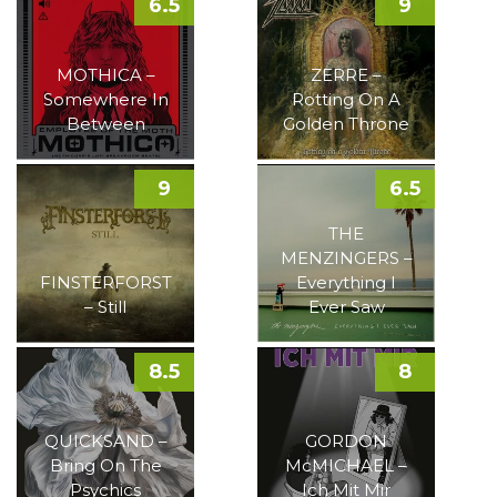
6.5
9
MOTHICA –
ZERRE –
Somewhere In
Rotting On A
Between
Golden Throne
9
6.5
THE
MENZINGERS –
FINSTERFORST
Everything I
– Still
Ever Saw
8.5
8
QUICKSAND –
GORDON
Bring On The
McMICHAEL –
Psychics
Ich Mit Mir