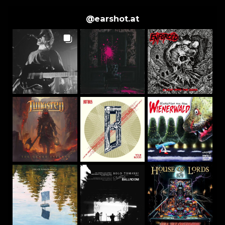
@
earshot.at