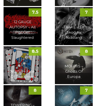
7.5
7
12 GAUGE
AUTOPSY – All
TAAKE – En
Pigs Get
Skog Av
Slaughtered
Nidstang
8.5
8
MORTIIS –
NOI!SE – Fate
Ghosts Of
Of The Union
Europa
8
7
TOWERING –