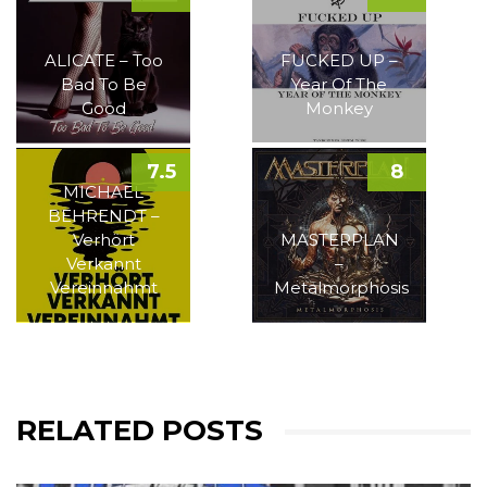
ALICATE – Too
FUCKED UP –
Bad To Be
Year Of The
Good
Monkey
7.5
8
MICHAEL
BEHRENDT –
Verhört
MASTERPLAN
Verkannt
–
Vereinnahmt
Metalmorphosis
RELATED POSTS