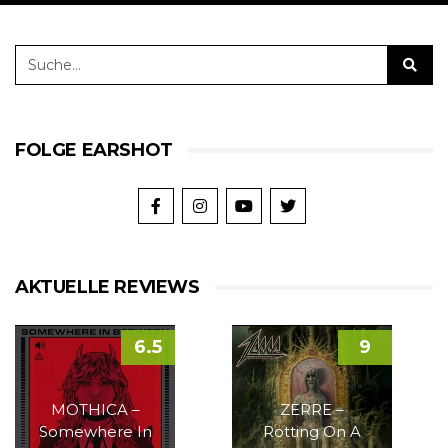
FOLGE EARSHOT
AKTUELLE REVIEWS
6.5
9
MOTHICA –
ZERRE –
Somewhere In
Rotting On A