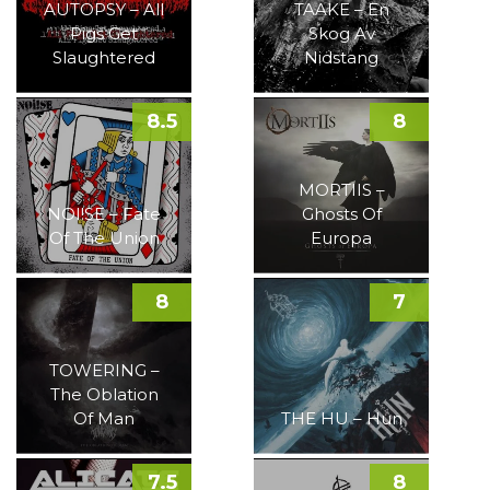
AUTOPSY – All
TAAKE – En
Pigs Get
Skog Av
Slaughtered
Nidstang
8.5
8
MORTIIS –
NOI!SE – Fate
Ghosts Of
Of The Union
Europa
8
7
TOWERING –
The Oblation
Of Man
THE HU – Hun
7.5
8