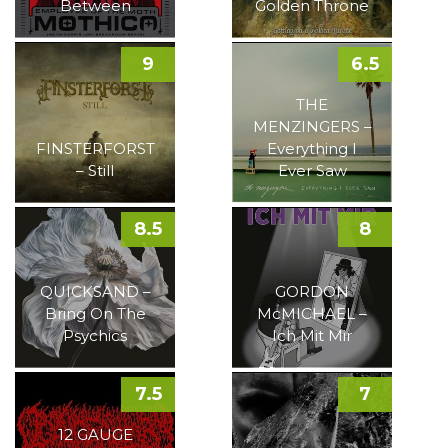
Between
Golden Throne
9
6.5
THE
MENZINGERS –
FINSTERFORST
Everything I
– Still
Ever Saw
8.5
8
QUICKSAND –
GORDON
Bring On The
McMICHAEL –
Psychics
Ich Mit Mir
7.5
7
12 GAUGE