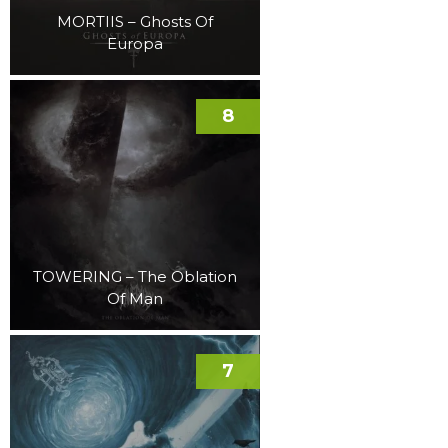
MORTIIS – Ghosts Of
Europa
8
TOWERING – The Oblation
Of Man
7