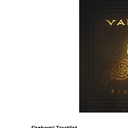
„Fireborn“ Tracklist