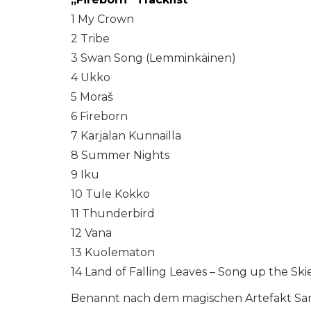
1 My Crown
2 Tribe
3 Swan Song (Lemminkäinen)
4 Ukko
5 Moraš
6 Fireborn
7 Karjalan Kunnailla
8 Summer Nights
9 Iku
10 Tule Kokko
11 Thunderbird
12 Vana
13 Kuolematon
14 Land of Falling Leaves – Song up the Ski
Benannt nach dem magischen Artefakt Samp