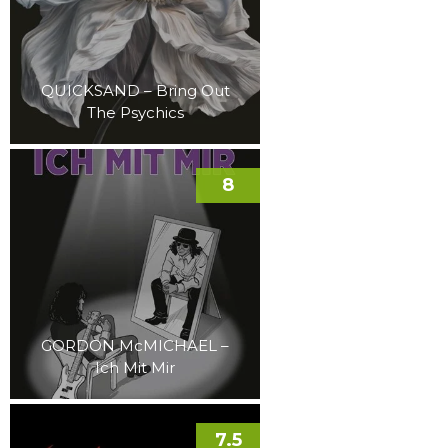
QUICKSAND – Bring Out
The Psychics
8
GORDON McMICHAEL –
Ich Mit Mir
7.5