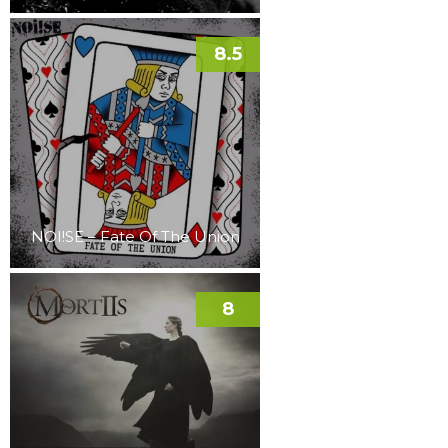
8.5
NOI!SE – Fate Of The Union
8