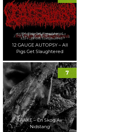
12 GAUGE AUTOPSY – All
Pigs Get Slaughtered
7
TAAKE – En Skog Av
Nidstang