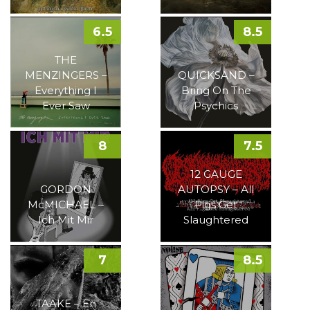
6.5
8.5
THE
MENZINGERS –
QUICKSAND –
Everything I
Bring On The
Ever Saw
Psychics
8
7.5
12 GAUGE
GORDON
AUTOPSY – All
McMICHAEL –
Pigs Get
Ich Mit Mir
Slaughtered
7
8.5
TAAKE – En