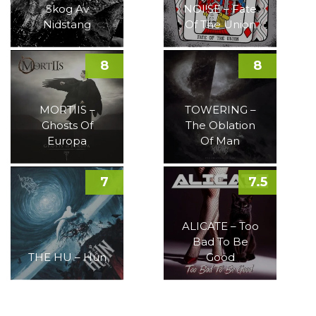
Skog Av
NOI!SE – Fate
Nidstang
Of The Union
8
8
MORTIIS –
TOWERING –
Ghosts Of
The Oblation
Europa
Of Man
7
7.5
ALICATE – Too
Bad To Be
THE HU – Hun
Good