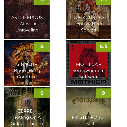
ASTRIFEROUS
ROCK JUSTICE
– Atavistic
– You’ve Been
Unraveling
Served
8
6.5
SINNER –
MOTHICA –
Boom Bang
Somewhere In
Goodbye
Between
9
9
ZERRE –
Rotting On A
FINSTERFORST
Golden Throne
– Still