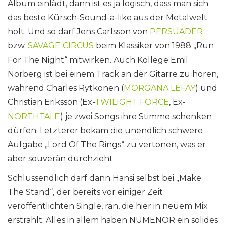
Album einlädt, dann ist es ja logisch, dass man sich
das beste Kürsch-Sound-a-like aus der Metalwelt
holt. Und so darf Jens Carlsson von
PERSUADER
bzw.
SAVAGE CIRCUS
beim Klassiker von 1988 „Run
For The Night“ mitwirken. Auch Kollege Emil
Norberg ist bei einem Track an der Gitarre zu hören,
während Charles Rytkönen (
MORGANA LEFAY
) und
Christian Eriksson (Ex-
TWILIGHT FORCE
, Ex-
NORTHTALE
) je zwei Songs ihre Stimme schenken
dürfen. Letzterer bekam die unendlich schwere
Aufgabe „Lord Of The Rings“ zu vertonen, was er
aber souverän durchzieht.
Schlussendlich darf dann Hansi selbst bei „Make
The Stand“, der bereits vor einiger Zeit
veröffentlichten Single, ran, die hier in neuem Mix
erstrahlt. Alles in allem haben NUMENOR ein solides