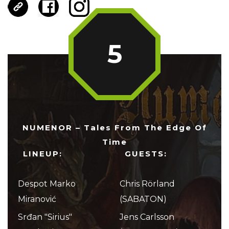
5
NUMENOR – Tales From The Edge Of
Time
LINEUP:
GUESTS:
Despot Marko
Chris Rörland
Miranović
(SABATON)
Srđan "Sirius"
Jens Carlsson