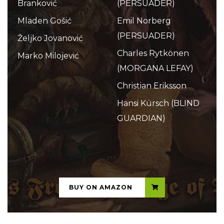
Branković
(PERSUADER)
Mladen Gošić
Emil Norberg
(PERSUADER)
Željko Jovanović
Charles Rytkönen
Marko Milojević
(MORGANA LEFAY)
Christian Eriksson
Hansi Kürsch (BLIND
GUARDIAN)
...
BUY ON AMAZON