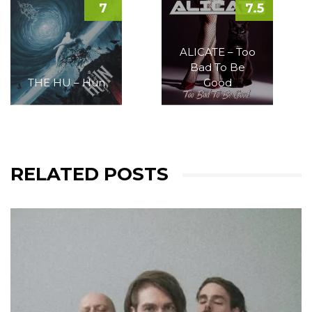
7
7.5
ALICATE – Too
Bad To Be
THE HU – Hun
Good
RELATED POSTS