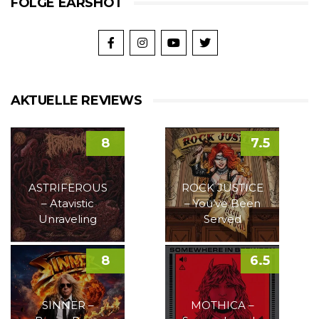
FOLGE EARSHOT
AKTUELLE REVIEWS
8
7.5
ASTRIFEROUS
ROCK JUSTICE
– Atavistic
– You’ve Been
Unraveling
Served
8
6.5
SINNER –
MOTHICA –