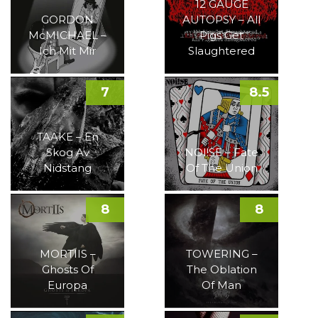
12 GAUGE
GORDON
AUTOPSY – All
McMICHAEL –
Pigs Get
Ich Mit Mir
Slaughtered
7
8.5
TAAKE – En
Skog Av
NOI!SE – Fate
Nidstang
Of The Union
8
8
MORTIIS –
TOWERING –
Ghosts Of
The Oblation
Europa
Of Man