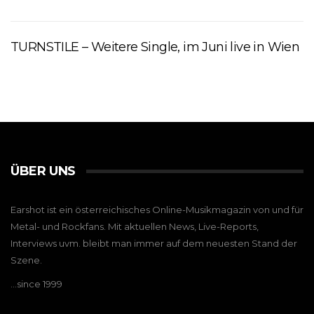
TURNSTILE – Weitere Single, im Juni live in Wien
ÜBER UNS
Earshot ist ein österreichisches Online-Musikmagazin von und für
Metal- und Rockfans. Mit aktuellen News, Live-Reports,
Interviews uvm. bleibt man immer auf dem neuesten Stand der
Szene.
…since 1999