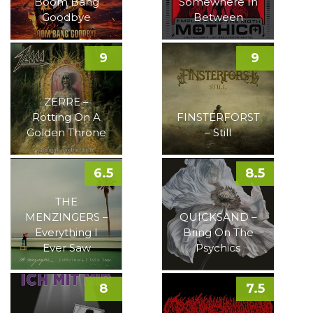
Boom Bang
Somewhere In
Goodbye
Between
9
9
ZERRE –
Rotting On A
FINSTERFORST
Golden Throne
– Still
6.5
8.5
THE
MENZINGERS –
QUICKSAND –
Everything I
Bring On The
Ever Saw
Psychics
8
7.5