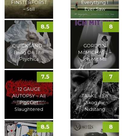
FINSTERFORST
Everything I
– Still
Ever Saw
8.5
8
QUICKSAND –
GORDON
Bring On The
McMICHAEL –
Psychics
Ich Mit Mir
7.5
7
12 GAUGE
AUTOPSY – All
TAAKE – En
Pigs Get
Skog Av
Slaughtered
Nidstang
8.5
8