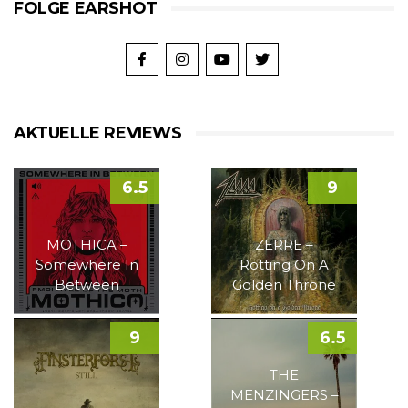
FOLGE EARSHOT
AKTUELLE REVIEWS
6.5
9
MOTHICA –
ZERRE –
Somewhere In
Rotting On A
Between
Golden Throne
9
6.5
THE
MENZINGERS –