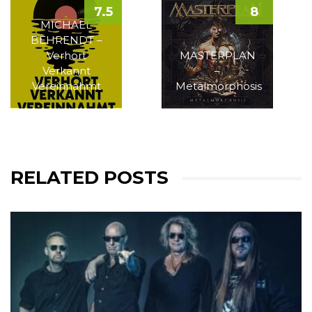
7.5
8
MICHAEL
BEHRENDT –
Verhört
MASTERPLAN
Verkannt
–
Vereinnahmt
Metalmorphosis
RELATED POSTS