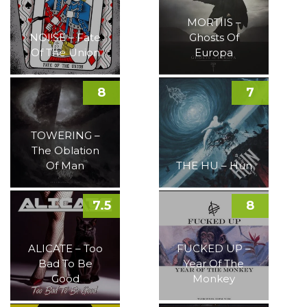
MORTIIS –
NOI!SE – Fate
Ghosts Of
Of The Union
Europa
8
7
TOWERING –
The Oblation
Of Man
THE HU – Hun
7.5
8
ALICATE – Too
FUCKED UP –
Bad To Be
Year Of The
Good
Monkey