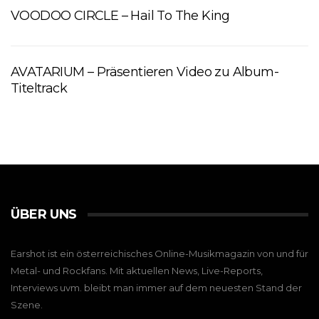
VOODOO CIRCLE – Hail To The King
AVATARIUM – Präsentieren Video zu Album-
Titeltrack
ÜBER UNS
Earshot ist ein österreichisches Online-Musikmagazin von und für
Metal- und Rockfans. Mit aktuellen News, Live-Reports,
Interviews uvm. bleibt man immer auf dem neuesten Stand der
Szene.