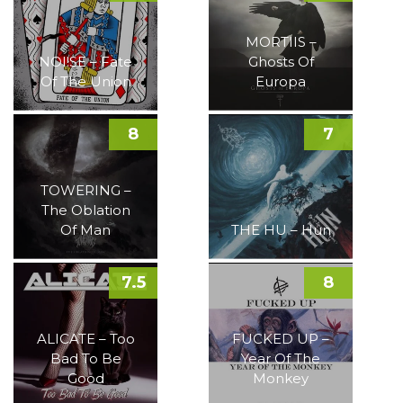
MORTIIS –
NOI!SE – Fate
Ghosts Of
Of The Union
Europa
8
7
TOWERING –
The Oblation
Of Man
THE HU – Hun
7.5
8
ALICATE – Too
FUCKED UP –
Bad To Be
Year Of The
Good
Monkey