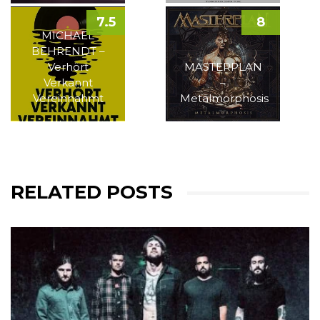
7.5
8
MICHAEL
BEHRENDT –
Verhört
MASTERPLAN
Verkannt
–
Vereinnahmt
Metalmorphosis
RELATED POSTS