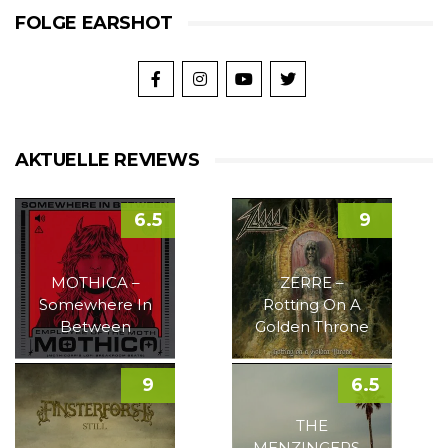
FOLGE EARSHOT
AKTUELLE REVIEWS
6.5
9
MOTHICA –
ZERRE –
Somewhere In
Rotting On A
Between
Golden Throne
9
6.5
THE
MENZINGERS –