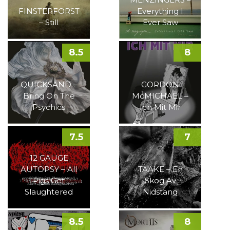
FINSTERFORST
Everything I
– Still
Ever Saw
8.5
8
QUICKSAND –
GORDON
Bring On The
McMICHAEL –
Psychics
Ich Mit Mir
7.5
7
12 GAUGE
AUTOPSY – All
TAAKE – En
Pigs Get
Skog Av
Slaughtered
Nidstang
8.5
8