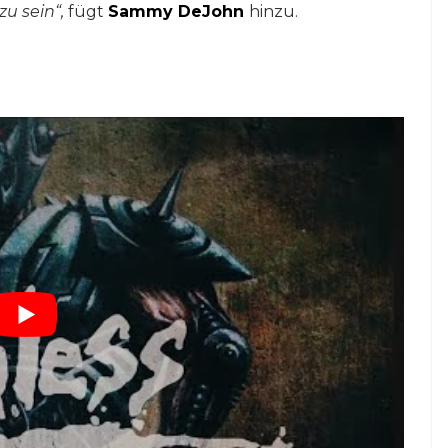
u sein“,
fügt
Sammy DeJohn
hinzu.