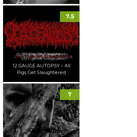
7.5
12 GAUGE AUTOPSY – All
Pigs Get Slaughtered
7