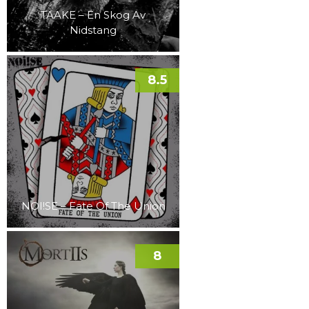
TAAKE – En Skog Av
Nidstang
8.5
NOI!SE – Fate Of The Union
8