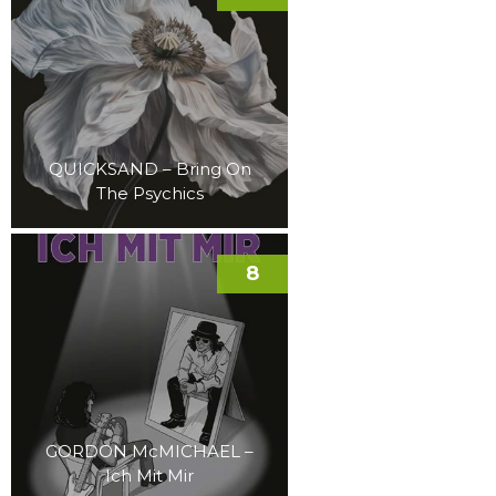
QUICKSAND – Bring On
The Psychics
8
GORDON McMICHAEL –
Ich Mit Mir