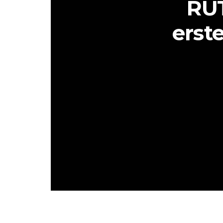
RUT
erst