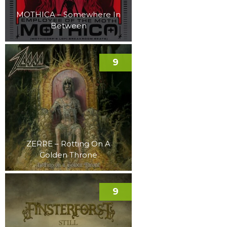
MOTHICA – Somewhere In
Between
9
ZERRE – Rotting On A
Golden Throne
9