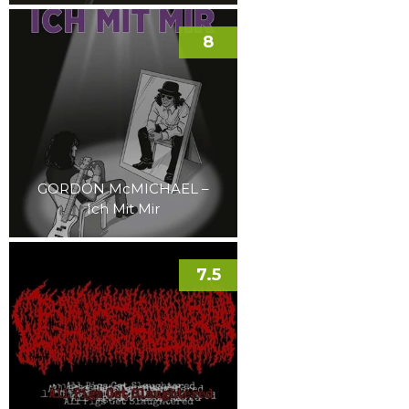
8
GORDON McMICHAEL –
Ich Mit Mir
7.5