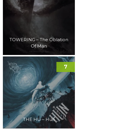
TOWERING – The Oblation
Of Man
7
THE HU – Hun