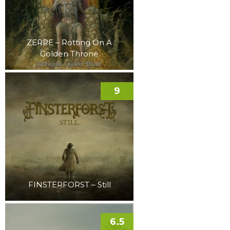
ZERRE – Rotting On A
Golden Throne
9
FINSTERFORST – Still
6.5