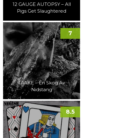
12 GAUGE AUTOPSY – All
Pigs Get Slaughtered
7
TAAKE – En Skog Av
Nidstang
8.5