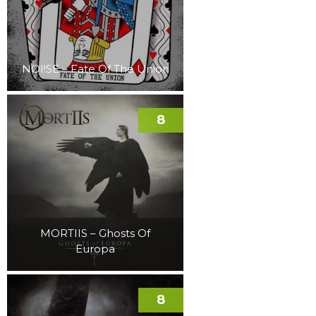
NOI!SE – Fate Of The Union
8
MORTIIS – Ghosts Of
Europa
8