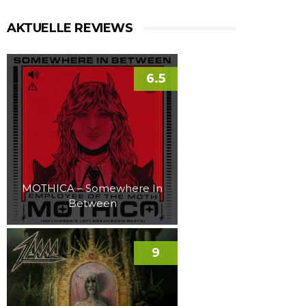
AKTUELLE REVIEWS
6.5
MOTHICA – Somewhere In
Between
9