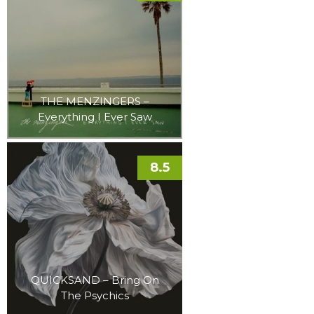
THE MENZINGERS –
Everything I Ever Saw
8.5
QUICKSAND – Bring On
The Psychics