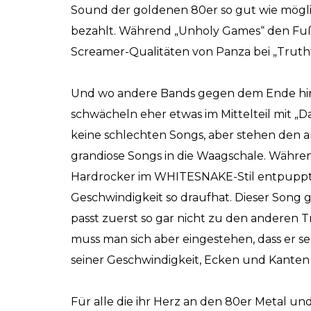
Sound der goldenen 80er so gut wie mögl
bezahlt. Während „Unholy Games“ den Fu
Screamer-Qualitäten von Panza bei „Truthfu
Und wo andere Bands gegen dem Ende hin,
schwächeln eher etwas im Mittelteil mit „D
keine schlechten Songs, aber stehen den a
grandiose Songs in die Waagschale. Während
Hardrocker im
WHITESNAKE
-Stil entpuppt
Geschwindigkeit so draufhat. Dieser Song 
passt zuerst so gar nicht zu den anderen 
muss man sich aber eingestehen, dass er 
seiner Geschwindigkeit, Ecken und Kante
Für alle die ihr Herz an den 80er Metal un