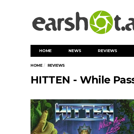
HOME
NEWS
REVIEWS
HOME
REVIEWS
HITTEN - While Pass