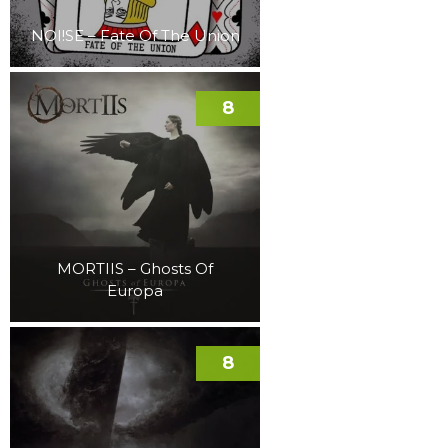
NOI!SE – Fate Of The Union
8
MORTIIS – Ghosts Of
Europa
8