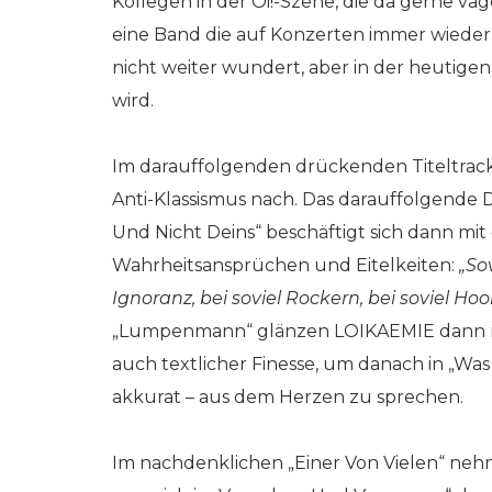
Kollegen in der Oi!-Szene, die da gerne vag
eine Band die auf Konzerten immer wiede
nicht weiter wundert, aber in der heutigen 
wird.
Im darauffolgenden drückenden Titeltrack 
Anti-Klassismus nach. Das darauffolgende 
Und Nicht Deins“ beschäftigt sich dann mi
Wahrheitsansprüchen und Eitelkeiten:
„So
Ignoranz, bei soviel Rockern, bei soviel Ho
„Lumpenmann“ glänzen LOIKAEMIE dann n
auch textlicher Finesse, um danach in „Was
akkurat – aus dem Herzen zu sprechen.
Im nachdenklichen „Einer Von Vielen“ neh