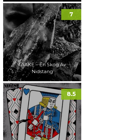
7
TAAKE – En Skog Av
Nidstang
8.5