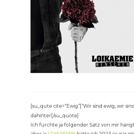
[su_qute cite=“Ewig“]“Wir sind ewig, wir si
dahinter[/su_quote]
Ich fürchte ja folgender Satz von mir hän
aber ja
LOIKAEMIE
hatte ich 2023 so gar n