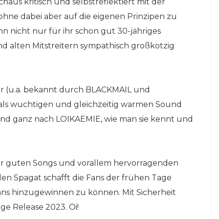
aus kritisch und selbstreflektiert mit der
hne dabei aber auf die eigenen Prinzipen zu
nn nicht nur für ihr schon gut 30-jähriges
d alten Mitstreitern sympathisch großkotzig
er (u.a. bekannt durch BLACKMAIL und
s wuchtigen und gleichzeitig warmen Sound
und ganz nach LOIKAEMIE, wie man sie kennt und
or guten Songs und vorallem hervorragenden
den Spagat schafft die Fans der frühen Tage
ans hinzugewinnen zu können. Mit Sicherheit
ge Release 2023. Oi!