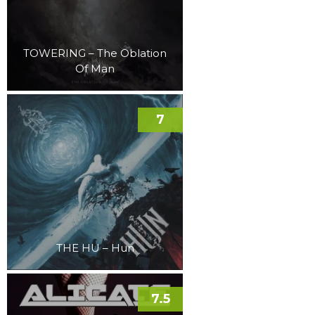
TOWERING – The Oblation
Of Man
7
THE HU – Hun
7.5