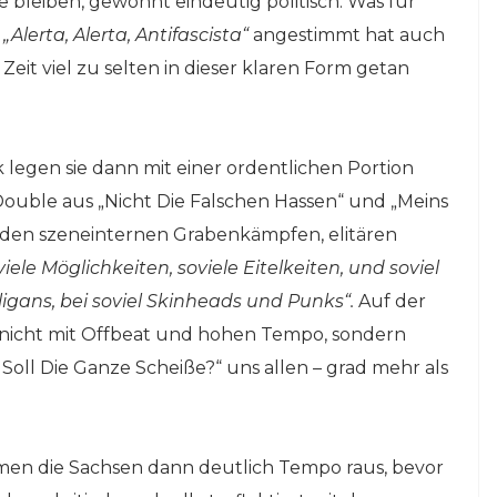
e bleiben, gewohnt eindeutig politisch. Was für
r
„Alerta, Alerta, Antifascista“
angestimmt hat auch
Zeit viel zu selten in dieser klaren Form getan
legen sie dann mit einer ordentlichen Portion
Double aus „Nicht Die Falschen Hassen“ und „Meins
t den szeneinternen Grabenkämpfen, elitären
viele Möglichkeiten, soviele Eitelkeiten, und soviel
oligans, bei soviel Skinheads und Punks“.
Auf der
icht mit Offbeat und hohen Tempo, sondern
 Soll Die Ganze Scheiße?“ uns allen – grad mehr als
men die Sachsen dann deutlich Tempo raus, bevor