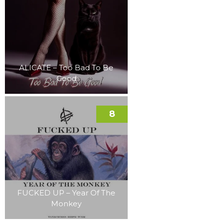
ALICATE – Too Bad To Be
Good
8
FUCKED UP – Year Of The
Monkey