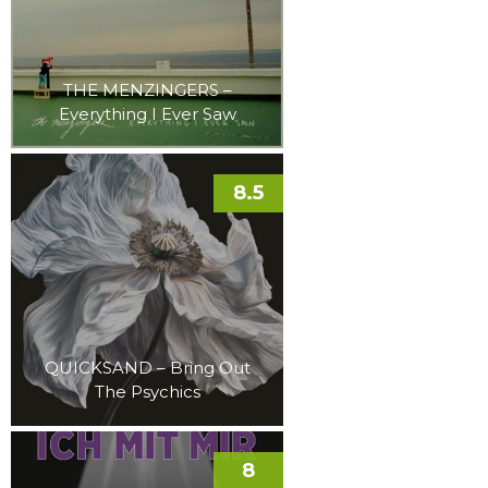
THE MENZINGERS –
Everything I Ever Saw
8.5
QUICKSAND – Bring Out
The Psychics
8