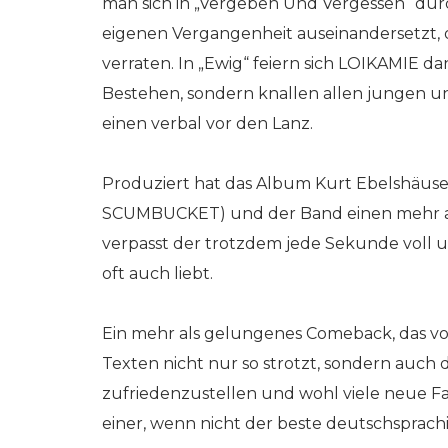
man sich in „Vergeben Und Vergessen“ durch
eigenen Vergangenheit auseinandersetzt, o
verraten. In „Ewig“ feiern sich LOIKAMIE da
Bestehen, sondern knallen allen jungen un
einen verbal vor den Lanz.
Produziert hat das Album Kurt Ebelshäus
SCUMBUCKET) und der Band einen mehr al
verpasst der trotzdem jede Sekunde voll 
oft auch liebt.
Ein mehr als gelungenes Comeback, das v
Texten nicht nur so strotzt, sondern auch 
zufriedenzustellen und wohl viele neue F
einer, wenn nicht der beste deutschsprachi