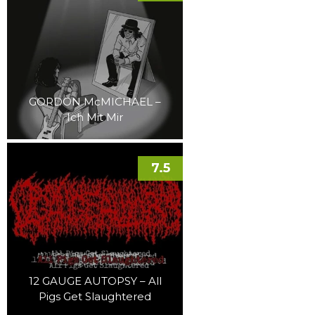
GORDON McMICHAEL –
Ich Mit Mir
7.5
12 GAUGE AUTOPSY – All
Pigs Get Slaughtered