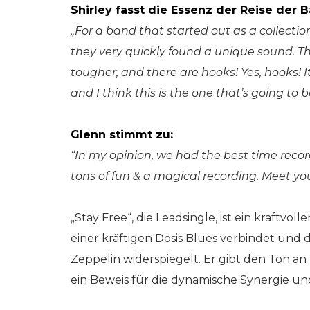
Shirley fasst die Essenz der Reise de
„For a band that started out as a collection
they very quickly found a unique sound. Thi
tougher, and there are hooks! Yes, hooks! It’
and I think this is the one that’s going 
Glenn stimmt zu:
“In my opinion, we had the best time recor
tons of fun & a magical recording. Meet you
„Stay Free“, die Leadsingle, ist ein kraftvol
einer kräftigen Dosis Blues verbindet und
Zeppelin widerspiegelt. Er gibt den Ton an
ein Beweis für die dynamische Synergie un