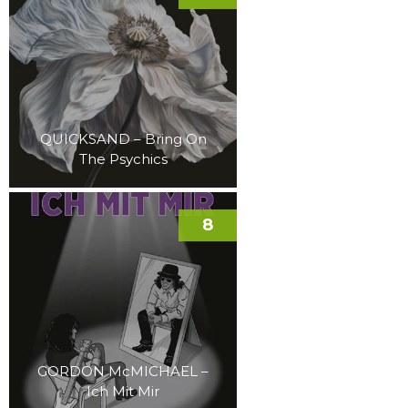
QUICKSAND – Bring On
The Psychics
8
GORDON McMICHAEL –
Ich Mit Mir