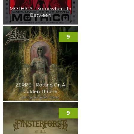
MOTHICA – Somewhere In
Between
9
ZERRE – Rotting On A
Golden Throne
9