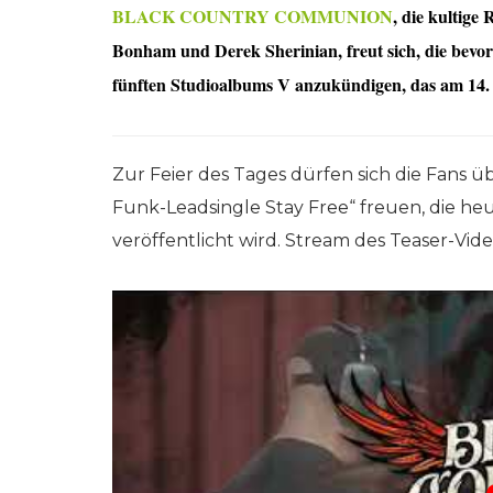
BLACK COUNTRY COMMUNION
, die kultig
Bonham und Derek Sherinian, freut sich, die bevo
fünften Studioalbums V anzukündigen, das am 14. J
Zur Feier des Tages dürfen sich die Fans ü
Funk-Leadsingle Stay Free“ freuen, die he
veröffentlicht wird. Stream des Teaser-Vid