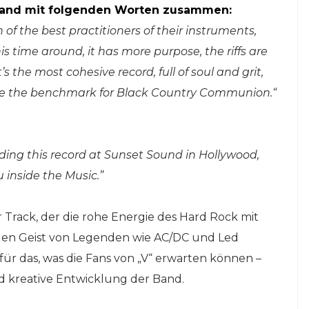
r Band mit folgenden Worten zusammen:
 of the best practitioners of their instruments,
s time around, it has more purpose, the riffs are
s the most cohesive record, full of soul and grit,
to be the benchmark for Black Country Communion.“
ding this record at Sunset Sound in Hollywood,
 inside the Music.”
ler Track, der die rohe Energie des Hard Rock mit
 den Geist von Legenden wie AC/DC und Led
 für das, was die Fans von „V“ erwarten können –
d kreative Entwicklung der Band.