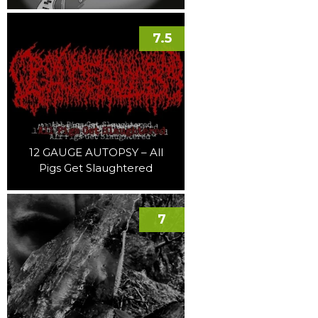
7.5
12 GAUGE AUTOPSY – All
Pigs Get Slaughtered
7