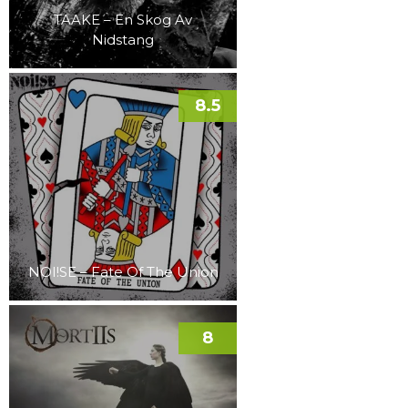
TAAKE – En Skog Av
Nidstang
8.5
NOI!SE – Fate Of The Union
8