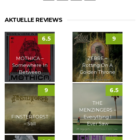
AKTUELLE REVIEWS
6.5
9
MOTHICA –
ZERRE –
Somewhere In
Rotting On A
Between
Golden Throne
9
6.5
THE
MENZINGERS –
FINSTERFORST
Everything I
– Still
Ever Saw