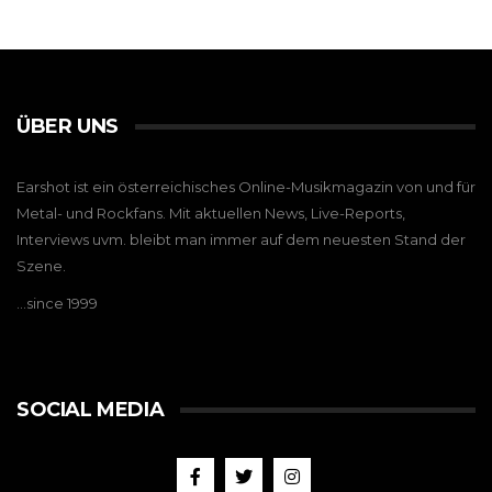
ÜBER UNS
Earshot ist ein österreichisches Online-Musikmagazin von und für
Metal- und Rockfans. Mit aktuellen News, Live-Reports,
Interviews uvm. bleibt man immer auf dem neuesten Stand der
Szene.
…since 1999
SOCIAL MEDIA