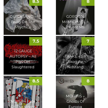
8.5
8
QUICKSAND –
GORDON
Bring On The
McMICHAEL –
Psychics
Ich Mit Mir
7.5
7
12 GAUGE
AUTOPSY – All
TAAKE – En
Pigs Get
Skog Av
Slaughtered
Nidstang
8.5
8
MORTIIS –
NOI!SE – Fate
Ghosts Of
Of The Union
Europa