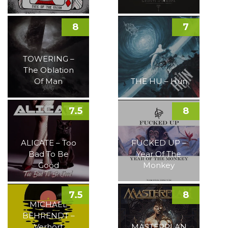
8
7
TOWERING –
The Oblation
Of Man
THE HU – Hun
7.5
8
ALICATE – Too
FUCKED UP –
Bad To Be
Year Of The
Good
Monkey
7.5
8
MICHAEL
BEHRENDT –
Verhört
MASTERPLAN