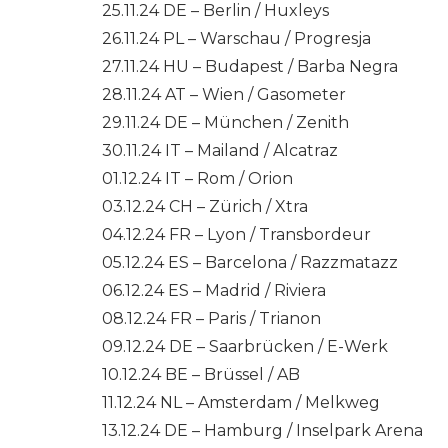
25.11.24 DE – Berlin / Huxleys
26.11.24 PL – Warschau / Progresja
27.11.24 HU – Budapest / Barba Negra
28.11.24 AT – Wien / Gasometer
29.11.24 DE – München / Zenith
30.11.24 IT – Mailand / Alcatraz
01.12.24 IT – Rom / Orion
03.12.24 CH – Zürich / Xtra
04.12.24 FR – Lyon / Transbordeur
05.12.24 ES – Barcelona / Razzmatazz
06.12.24 ES – Madrid / Riviera
08.12.24 FR – Paris / Trianon
09.12.24 DE – Saarbrücken / E-Werk
10.12.24 BE – Brüssel / AB
11.12.24 NL – Amsterdam / Melkweg
13.12.24 DE – Hamburg / Inselpark Arena