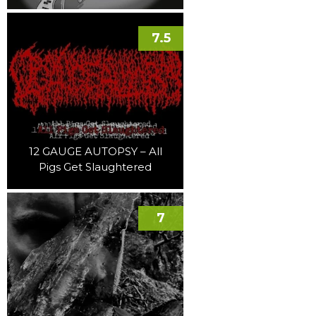
7.5
12 GAUGE AUTOPSY – All
Pigs Get Slaughtered
7