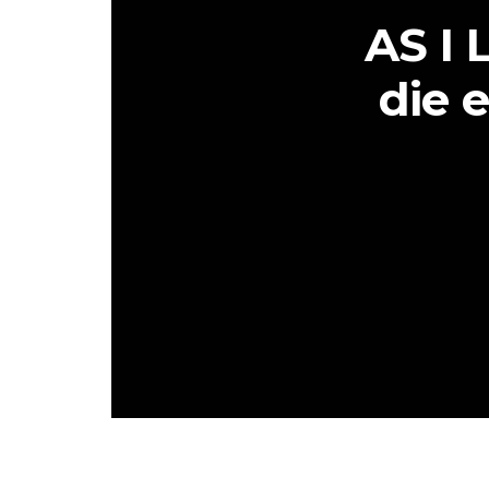
AS I 
die 