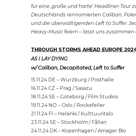
für eine ‚große und harte‘ Headliner-Tour 
Deutschlands rennomierten Caliban, Pol
und die überwältigenden Left to Suffer. 
Heavy-Music feiern – lasst uns zusammen e
THROUGH STORMS AHEAD EUROPE 202
AS I LAY DYING
w/ Caliban, Decapitated, Left to Suffer
15.11.24 DE – Würzburg / Posthalle
16.11.24 CZ – Prag / Sasazu
18.11.24 SE – Göteborg / Film Studios
19.11.24 NO – Oslo / Rockefeller
21.11.24 FI – Helsinki / Kulttuuritalo
23.11.24 SE – Stockholm / Fållan
24.11.24 DK – Kopenhagen / Amager Bio