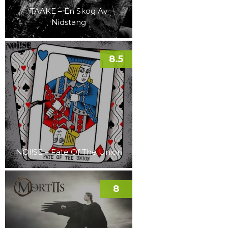
TAAKE – En Skog Av
Nidstang
8.5
NOI!SE – Fate Of The Union
8