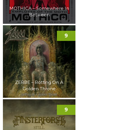
MOTHICA – Somewhere In
Between
9
ZERRE – Rotting On A
Golden Throne
9