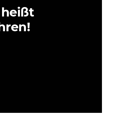
 heißt
hren!