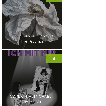
QUICKSAND – Bring On
The Psychics
8
GORDON McMICHAEL –
Ich Mit Mir