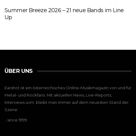
Summer Breeze 2026 – 21 neue Bands im Line
Up
ÜBER UNS
Earshot ist ein österreichisches Online-Musikmagazin von und für
Metal- und Rockfans. Mit aktuellen News, Live-Reports,
Interviews uvm. bleibt man immer auf dem neuesten Stand der
Szene.
…since 1999