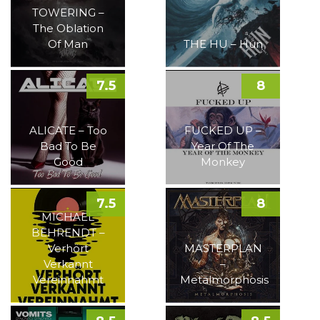
TOWERING –
The Oblation
Of Man
THE HU – Hun
7.5
8
ALICATE – Too
FUCKED UP –
Bad To Be
Year Of The
Good
Monkey
7.5
8
MICHAEL
BEHRENDT –
Verhört
MASTERPLAN
Verkannt
–
Vereinnahmt
Metalmorphosis