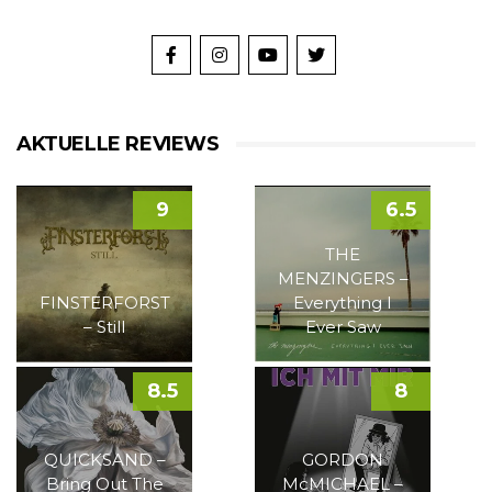
AKTUELLE REVIEWS
9
6.5
THE
MENZINGERS –
FINSTERFORST
Everything I
– Still
Ever Saw
8.5
8
QUICKSAND –
GORDON
Bring Out The
McMICHAEL –