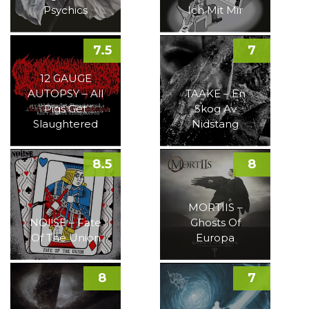
Psychics
Ich Mit Mir
7.5
7
12 GAUGE
AUTOPSY – All
TAAKE – En
Pigs Get
Skog Av
Slaughtered
Nidstang
8.5
8
MORTIIS –
NOI!SE – Fate
Ghosts Of
Of The Union
Europa
8
7