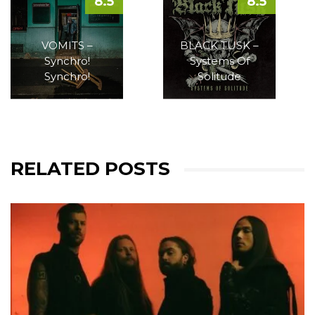
8.5
8.5
VOMITS –
BLACK TUSK –
Synchro!
Systems Of
Synchro!
Solitude
RELATED POSTS