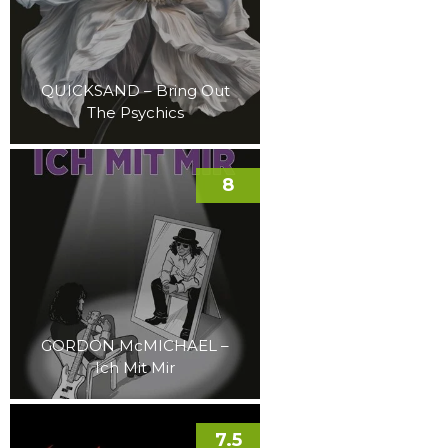
QUICKSAND – Bring Out
The Psychics
8
GORDON McMICHAEL –
Ich Mit Mir
7.5