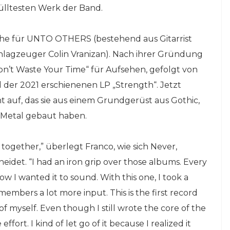
fülltesten Werk der Band.
che für UNTO OTHERS (bestehend aus Gitarrist
Schlagzeuger Colin Vranizan). Nach ihrer Gründung
on’t Waste Your Time“ für Aufsehen, gefolgt von
er 2021 erschienenen LP „Strength“. Jetzt
f, das sie aus einem Grundgerüst aus Gothic,
y Metal gebaut haben.
ogether,” überlegt Franco, wie sich Never,
det. “I had an iron grip over those albums. Every
 I wanted it to sound. With this one, I took a
bers a lot more input. This is the first record
 myself. Even though I still wrote the core of the
ffort. I kind of let go of it because I realized it