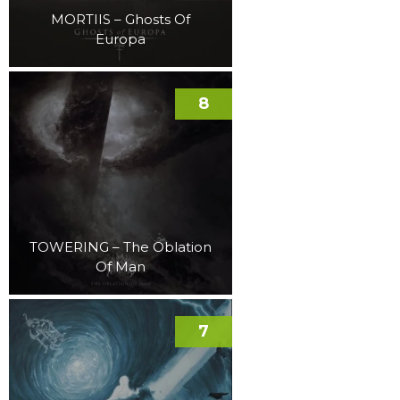
MORTIIS – Ghosts Of
Europa
8
TOWERING – The Oblation
Of Man
7