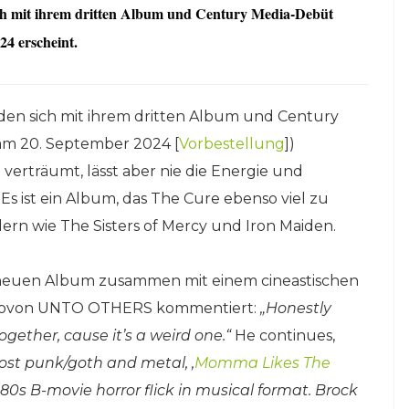
 mit ihrem dritten Album und Century Media-Debüt
24 erscheint.
den sich mit ihrem dritten Album und Century
 am 20. September 2024 [
Vorbestellung
])
verträumt, lässt aber nie die Energie und
 ist ein Album, das The Cure ebenso viel zu
ern wie The Sisters of Mercy und Iron Maiden.
 neuen Album zusammen mit einem cineastischen
ancovon UNTO OTHERS kommentiert:
„Honestly
ogether, cause it’s a weird one.“
He continues,
ost punk/goth and metal, ‚
Momma Likes The
80s B-movie horror flick in musical format. Brock