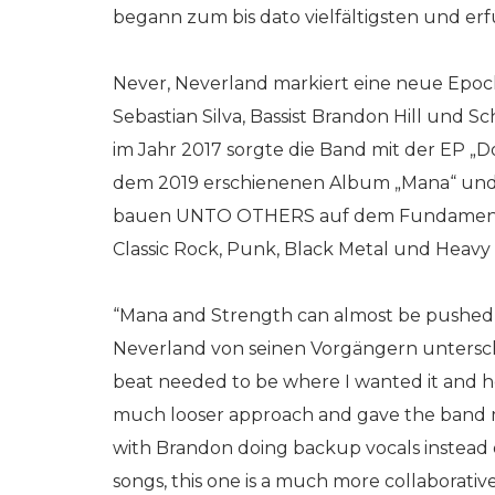
begann zum bis dato vielfältigsten und er
Never, Neverland markiert eine neue Epo
Sebastian Silva, Bassist Brandon Hill und 
im Jahr 2017 sorgte die Band mit der EP „D
dem 2019 erschienenen Album „Mana“ und d
bauen UNTO OTHERS auf dem Fundament au
Classic Rock, Punk, Black Metal und Heav
“Mana and Strength can almost be pushed t
Neverland von seinen Vorgängern unterschei
beat needed to be where I wanted it and how
much looser approach and gave the band mem
with Brandon doing backup vocals instead of
songs, this one is a much more collaborative e