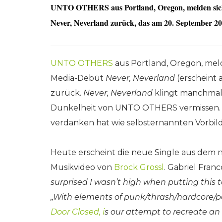
UNTO OTHERS aus Portland, Oregon, melden sich
Never, Neverland zurück, das am 20. September 20
UNTO OTHERS
aus Portland, Oregon, mel
Media-Debüt
Never, Neverland
(erscheint
zurück.
Never, Neverland
klingt manchmal 
Dunkelheit von UNTO OTHERS vermissen. Es
verdanken hat wie selbsternannten Vorbild
Heute erscheint die neue Single aus dem
Musikvideo von
Brock Grossl
. Gabriel Fr
surprised I wasn’t high when putting this t
„With elements of punk/thrash/hardcore/p
Door Closed
‚ i
s our attempt to recreate an 