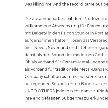
was killing me. And the record came out bett
Die Zusammenarbeit mit dem Produzenten 
willkommene Abwechslung für Franco und s
mit Dalgety in den Falcon Studios in Portl
aufgenommen hatten), lösen das Verspre
ein – Never, Neverland entfaltet einen g
damit als den Sound des modernen Gothic
Ob als Vorband für Extrem-Metal-Legende
als Vorband für traditionelle Metal-Bands
Company schaffen es immer wieder, die un
aufregenden Sound in ihren Bann zu ziehen
UNTO OTHERS jedoch nicht damit zufrieden
ihre eng gefassten Subgenres zu erkunden 