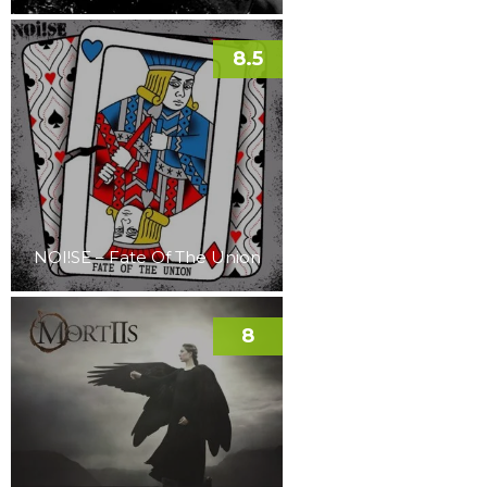
8.5
NOI!SE – Fate Of The Union
8