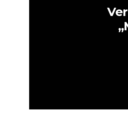
Ver
„