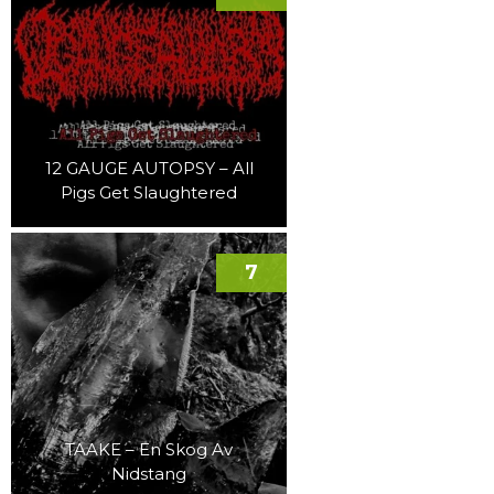
12 GAUGE AUTOPSY – All
Pigs Get Slaughtered
7
TAAKE – En Skog Av
Nidstang