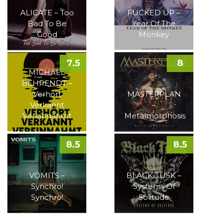
ALICATE – Too
FUCKED UP –
Bad To Be
Year Of The
Good
Monkey
7.5
8
MICHAEL
BEHRENDT –
Verhört
MASTERPLAN
Verkannt
–
Vereinnahmt
Metalmorphosis
8.5
8.5
VOMITS –
BLACK TUSK –
Synchro!
Systems Of
Synchro!
Solitude