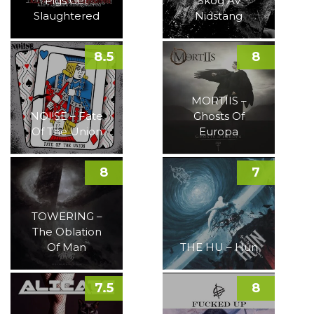
Pigs Get
Skog Av
Slaughtered
Nidstang
8.5
8
MORTIIS –
NOI!SE – Fate
Ghosts Of
Of The Union
Europa
8
7
TOWERING –
The Oblation
Of Man
THE HU – Hun
7.5
8