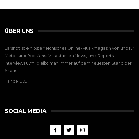
ÜBER UNS
Earshot ist ein österreichisches Online-Musikmagazin von und für
Metal- und Rockfans. Mit aktuellen News, Live-Reports,
Interviews uvm. bleibt man immer auf dem neuesten Stand der
Szene.
…since 1999
SOCIAL MEDIA