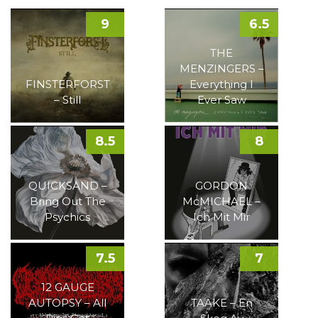
9
6.5
THE
MENZINGERS –
FINSTERFORST
Everything I
– Still
Ever Saw
8.5
8
QUICKSAND –
GORDON
Bring Out The
McMICHAEL –
Psychics
Ich Mit Mir
7.5
7
12 GAUGE
AUTOPSY – All
TAAKE – En