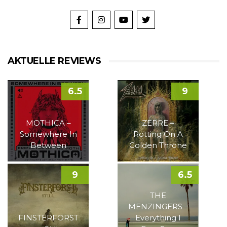
AKTUELLE REVIEWS
6.5
9
MOTHICA –
ZERRE –
Somewhere In
Rotting On A
Between
Golden Throne
9
6.5
THE
MENZINGERS –
FINSTERFORST
Everything I