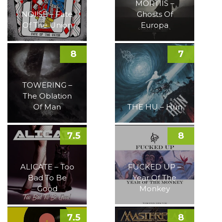
MORTIIS –
NOI!SE – Fate
Ghosts Of
Of The Union
Europa
8
7
TOWERING –
The Oblation
Of Man
THE HU – Hun
7.5
8
ALICATE – Too
FUCKED UP –
Bad To Be
Year Of The
Good
Monkey
7.5
8