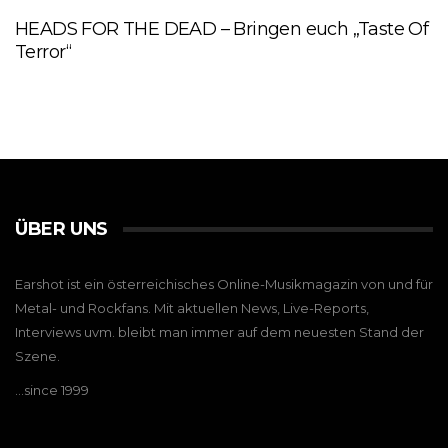
HEADS FOR THE DEAD – Bringen euch „Taste Of
Terror“
ÜBER UNS
Earshot ist ein österreichisches Online-Musikmagazin von und für
Metal- und Rockfans. Mit aktuellen News, Live-Reports,
Interviews uvm. bleibt man immer auf dem neuesten Stand der
Szene.
…since 1999