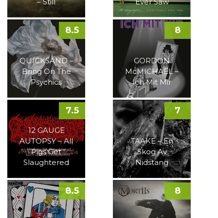
– Still
Ever Saw
8.5
8
QUICKSAND –
GORDON
Bring On The
McMICHAEL –
Psychics
Ich Mit Mir
7.5
7
12 GAUGE
AUTOPSY – All
TAAKE – En
Pigs Get
Skog Av
Slaughtered
Nidstang
8.5
8