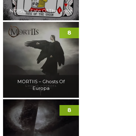
NOI!SE – Fate Of The Union
8
MORTIIS – Ghosts Of
Europa
8