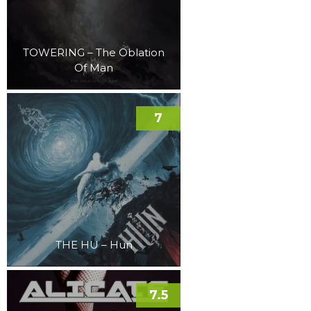
TOWERING – The Oblation
Of Man
7
THE HU – Hun
7.5