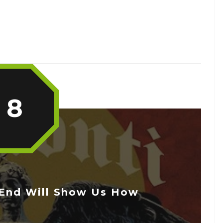
8
End Will Show Us How