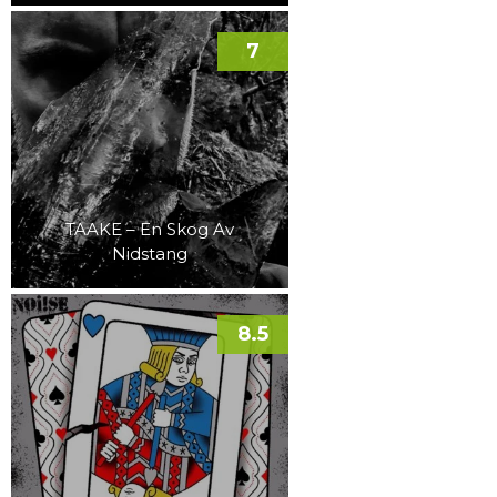
7
TAAKE – En Skog Av
Nidstang
8.5