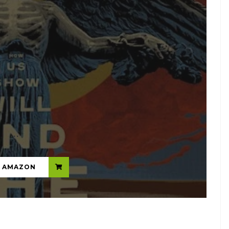
...
N AMAZON