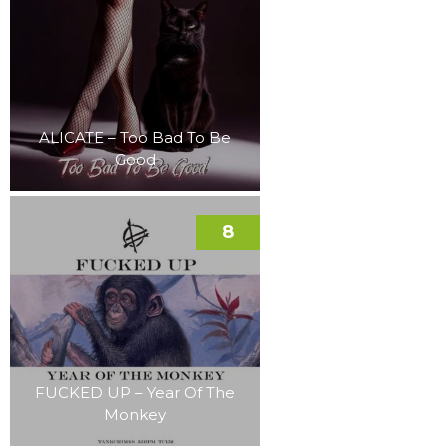
ALICATE – Too Bad To Be
Good
8
FUCKED UP – Year Of The
Monkey