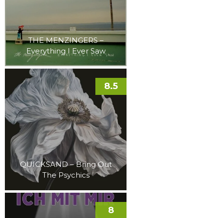
THE MENZINGERS –
Everything I Ever Saw
8.5
QUICKSAND – Bring Out
The Psychics
8