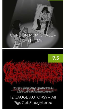
GORDON McMICHAEL –
Ich Mit Mir
7.5
12 GAUGE AUTOPSY – All
Pigs Get Slaughtered