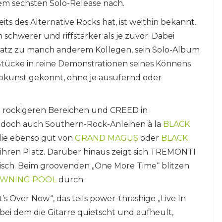
em sechsten Solo-Release nach.
eits des Alternative Rocks hat, ist weithin bekannt.
schwerer und riffstärker als je zuvor. Dabei
satz zu manch anderem Kollegen, sein Solo-Album
 Stücke in reine Demonstrationen seines Könnens
Solokunst gekonnt, ohne je ausufernd oder
 in rockigeren Bereichen und CREED in
doch auch Southern-Rock-Anleihen à la
BLACK
die ebenso gut von
GRAND MAGUS
oder
BLACK
hren Platz. Darüber hinaus zeigt sich TREMONTI
sch. Beim groovenden „One More Time“ blitzen
WNING POOL
durch.
’s Over Now“, das teils power-thrashige „Live In
, bei dem die Gitarre quietscht und aufheult,