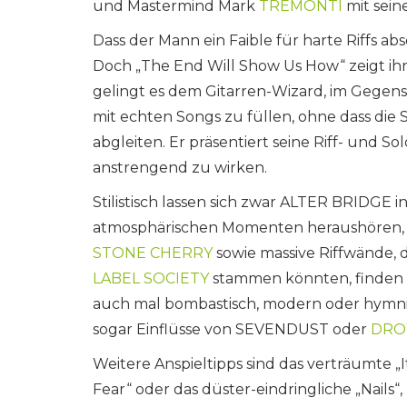
und Mastermind Mark
TREMONTI
mit sein
Dass der Mann ein Faible für harte Riffs abs
Doch „The End Will Show Us How“ zeigt ihn 
gelingt es dem Gitarren-Wizard, im Gegen
mit echten Songs zu füllen, ohne dass die
abgleiten. Er präsentiert seine Riff- und 
anstrengend zu wirken.
Stilistisch lassen sich zwar ALTER BRIDGE
atmosphärischen Momenten heraushören, 
STONE CHERRY
sowie massive Riffwände, 
LABEL SOCIETY
stammen könnten, finden i
auch mal bombastisch, modern oder hymni
sogar Einflüsse von SEVENDUST oder
DRO
Weitere Anspieltipps sind das verträumte „It
Fear“ oder das düster-eindringliche „Nails“