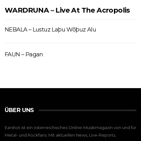
WARDRUNA – Live At The Acropolis
NEBALA – Lustuz Laþu Wōþuz Alu
FAUN – Pagan
ÜBER UNS
Earshot ist ein österreichisches Online-Musikmagazin von und für
Metal- und Rockfans. Mit aktuellen News, Live-Reports,