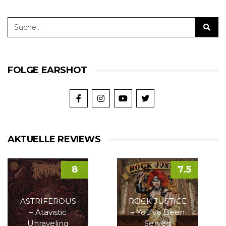
FOLGE EARSHOT
AKTUELLE REVIEWS
8
7.5
ASTRIFEROUS
ROCK JUSTICE
– Atavistic
– You’ve Been
Unraveling
Served