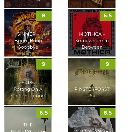
8
6.5
SINNER –
MOTHICA –
Boom Bang
Somewhere In
Goodbye
Between
9
9
ZERRE –
Rotting On A
FINSTERFORST
Golden Throne
– Still
6.5
8.5
THE
MENZINGERS –
QUICKSAND –