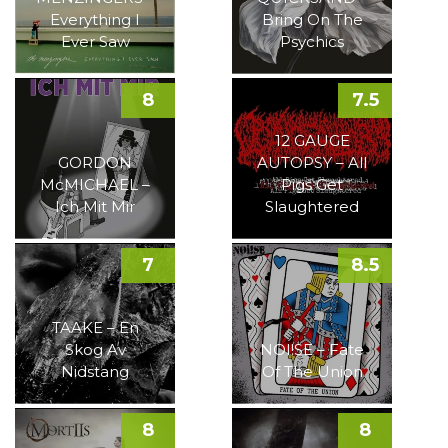
Everything I
Bring On The
Ever Saw
Psychics
8
7.5
12 GAUGE
GORDON
AUTOPSY – All
McMICHAEL –
Pigs Get
Ich Mit Mir
Slaughtered
7
8.5
TAAKE – En
Skog Av
NOI!SE – Fate
Nidstang
Of The Union
8
8