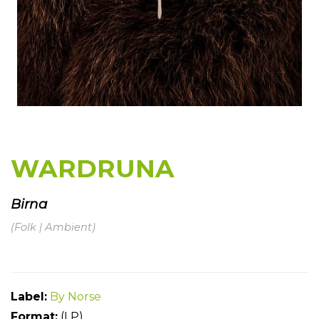
WARDRUNA
Birna
(Folk | Ambient)
Label:
By Norse
Format:
(LP)