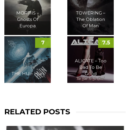
MORTIIS –
TOWERING –
Ghosts Of
The Oblation
Europa
Of Man
7
7.5
ALICATE – Too
Bad To Be
THE HU – Hun
Good
RELATED POSTS