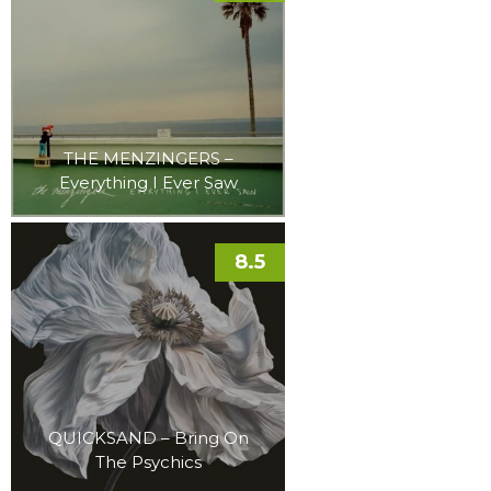
THE MENZINGERS –
Everything I Ever Saw
8.5
QUICKSAND – Bring On
The Psychics