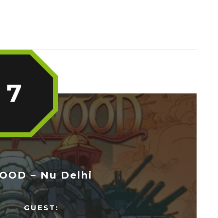
7
OD – Nu Delhi
GUEST: