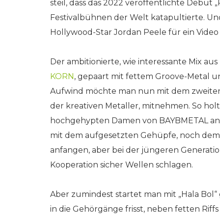
steil, dass das 2022 veröffentlichte Debüt
Festivalbühnen der Welt katapultierte. U
Hollywood-Star Jordan Peele für ein Video 
Der ambitionierte, wie interessante Mix au
KORN
, gepaart mit fettem Groove-Metal un
Aufwind möchte man nun mit dem zweiten 
der kreativen Metaller, mitnehmen. So holte
hochgehypten Damen von BAYBMETAL an Bor
mit dem aufgesetzten Gehüpfe, noch dem 
anfangen, aber bei der jüngeren Generatio
Kooperation sicher Wellen schlagen.
Aber zumindest startet man mit „Hala Bol“ 
in die Gehörgänge frisst, neben fetten Riffs