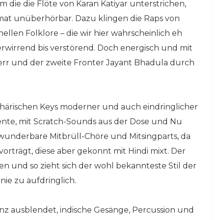
m die die Flöte von Karan Katiyar unterstrichen,
eimat unüberhörbar. Dazu klingen die Raps von
ellen Folklore – die wir hier wahrscheinlich eh
erwirrend bis verstörend. Doch energisch und mit
 Kerr und der zweite Fronter Jayant Bhadula durch
härischen Keys moderner und auch eindringlicher
ente, mit Scratch-Sounds aus der Dose und Nu
h wunderbare Mitbrüll-Chöre und Mitsingparts, da
orträgt, diese aber gekonnt mit Hindi mixt. Der
len und so zieht sich der wohl bekannteste Stil der
nie zu aufdringlich.
nz ausblendet, indische Gesänge, Percussion und