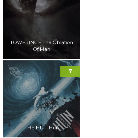
TOWERING – The Oblation
Of Man
7
THE HU – Hun