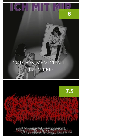
8
GORDON McMICHAEL –
Ich Mit Mir
7.5