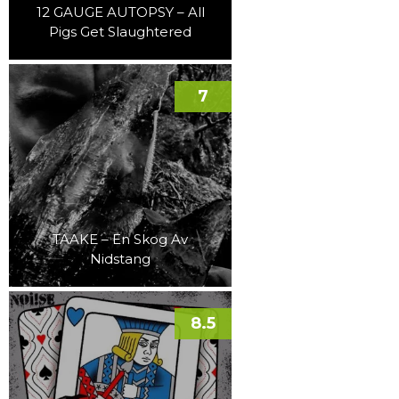
12 GAUGE AUTOPSY – All
Pigs Get Slaughtered
7
TAAKE – En Skog Av
Nidstang
8.5