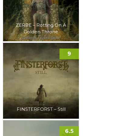
ZERRE – Rotting On A
Golden Throne
9
FINSTERFORST – Still
6.5