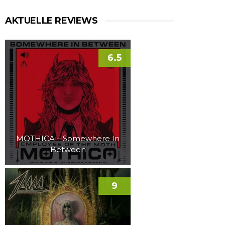
AKTUELLE REVIEWS
6.5
MOTHICA – Somewhere In
Between
9