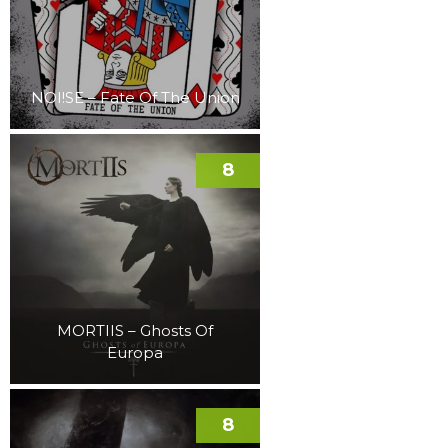
NOI!SE – Fate Of The Union
8
MORTIIS – Ghosts Of
Europa
8