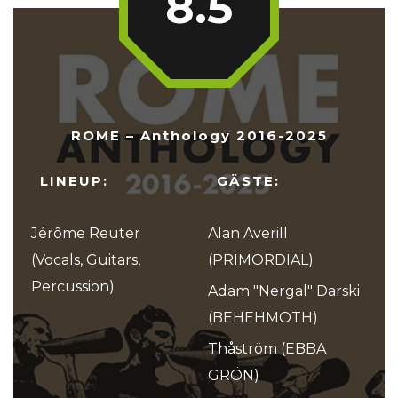
8.5
ROME – Anthology 2016-2025
LINEUP:
GÄSTE:
Jérôme Reuter
Alan Averill
(Vocals, Guitars,
(PRIMORDIAL)
Percussion)
Adam "Nergal" Darski
(BEHEHMOTH)
Thåström (EBBA
GRÖN)