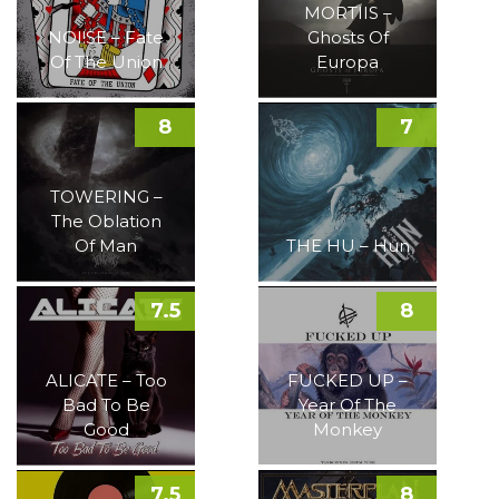
MORTIIS –
NOI!SE – Fate
Ghosts Of
Of The Union
Europa
8
7
TOWERING –
The Oblation
Of Man
THE HU – Hun
7.5
8
ALICATE – Too
FUCKED UP –
Bad To Be
Year Of The
Good
Monkey
7.5
8