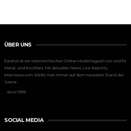
ÜBER UNS
Earshot ist ein österreichisches Online-Musikmagazin von und für
Metal- und Rockfans. Mit aktuellen News, Live-Reports,
Interviews uvm. bleibt man immer auf dem neuesten Stand der
Szene.
…since 1999
SOCIAL MEDIA