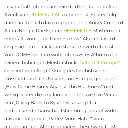
Leserschaft interessant sein dürften, bei dem Alan
Averill von
PRIMORDIAL
zu hören ist. Später folgt
dann auch noch das ruppigere „The Angry Cup“ mit
Adam Nergal Darski, dem
BEHEMOTH
Mastermind,
ebenfalls vom „The Lone Furrow“ Album das mit
insgesamt drei Tracks am stärksten vertreten ist.
Von ROMEs bis dato wohl intensivstes Album und
seinem bisherigen Meisterstück
„Gates Of Europe“
inspiriert vom Angriffskrieg des faschistischen
Russlands auf die Ukraine und Europa, gibt es erst
„How Came Beauty Against This Blackness“ und
wenig später die unglaublich intensive Live Version
von „Going Back To Kyiv“. Diese sorgt für
bedrückende Gänsehautstimmung, darauf wirkt
das nachfolgende „Parlez-Vous Hate?“ vom
gleichnamigen Album geradezu beschwingt. Mit