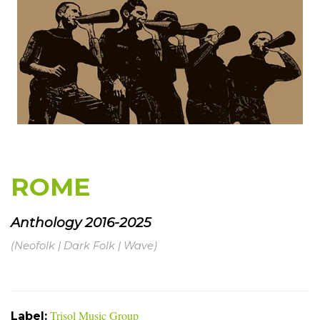
ROME
Anthology 2016-2025
(Neofolk | Dark Folk | Wave)
Trisol Music Group
Label: