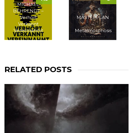
MICHAEL
BEHRENDT –
Verhört
MASTERPLAN
Verkannt
–
Vereinnahmt
Metalmorphosis
RELATED POSTS