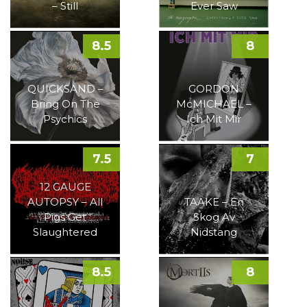
– Still
Ever Saw
8.5
8
QUICKSAND –
GORDON
Bring On The
McMICHAEL –
Psychics
Ich Mit Mir
7.5
7
12 GAUGE
AUTOPSY – All
TAAKE – En
Pigs Get
Skog Av
Slaughtered
Nidstang
8.5
8