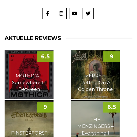
AKTUELLE REVIEWS
6.5
9
MOTHICA –
ZERRE –
Somewhere In
Rotting On A
Between
Golden Throne
9
6.5
THE
MENZINGERS –
FINSTERFORST
Everything I