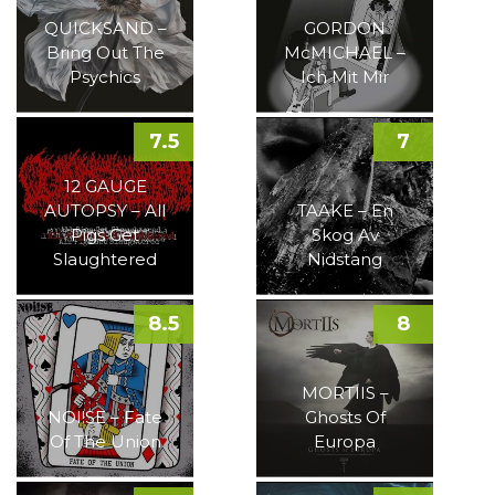
QUICKSAND –
GORDON
Bring Out The
McMICHAEL –
Psychics
Ich Mit Mir
7.5
7
12 GAUGE
AUTOPSY – All
TAAKE – En
Pigs Get
Skog Av
Slaughtered
Nidstang
8.5
8
MORTIIS –
NOI!SE – Fate
Ghosts Of
Of The Union
Europa