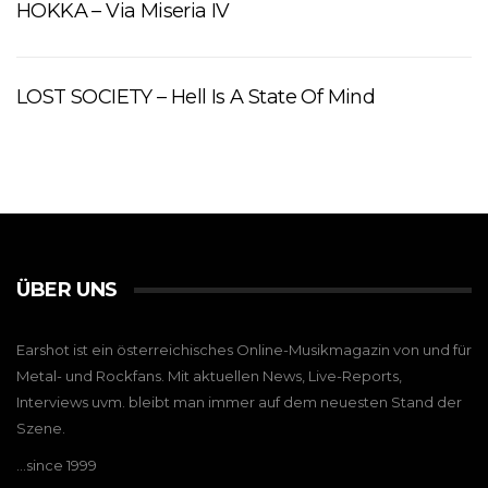
HOKKA – Via Miseria IV
LOST SOCIETY – Hell Is A State Of Mind
ÜBER UNS
Earshot ist ein österreichisches Online-Musikmagazin von und für
Metal- und Rockfans. Mit aktuellen News, Live-Reports,
Interviews uvm. bleibt man immer auf dem neuesten Stand der
Szene.
…since 1999