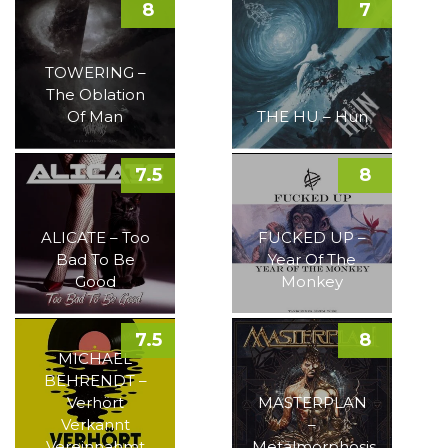
8
7
TOWERING –
The Oblation
Of Man
THE HU – Hun
7.5
8
ALICATE – Too
FUCKED UP –
Bad To Be
Year Of The
Good
Monkey
7.5
8
MICHAEL
BEHRENDT –
Verhört
MASTERPLAN
Verkannt
–
Vereinnahmt
Metalmorphosis