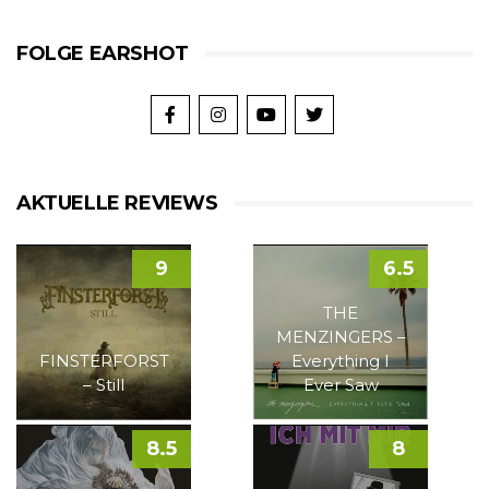
FOLGE EARSHOT
AKTUELLE REVIEWS
9
6.5
THE
MENZINGERS –
FINSTERFORST
Everything I
– Still
Ever Saw
8.5
8