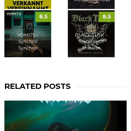
8.5
8.5
VOMITS –
BLACK TUSK –
Synchro!
Systems Of
Synchro!
Solitude
RELATED POSTS