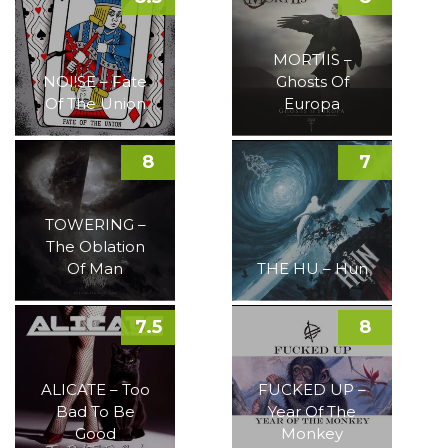
MORTIIS –
NOI!SE – Fate
Ghosts Of
Of The Union
Europa
8
7
TOWERING –
The Oblation
Of Man
THE HU – Hun
7.5
8
ALICATE – Too
FUCKED UP –
Bad To Be
Year Of The
Good
Monkey