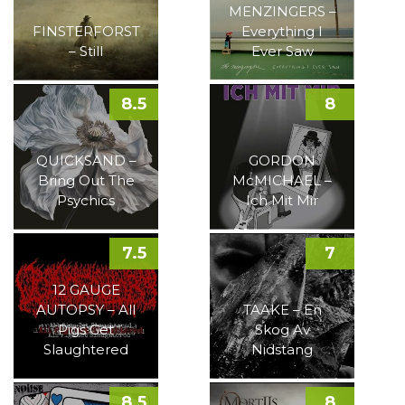
MENZINGERS –
FINSTERFORST
Everything I
– Still
Ever Saw
8.5
8
QUICKSAND –
GORDON
Bring Out The
McMICHAEL –
Psychics
Ich Mit Mir
7.5
7
12 GAUGE
AUTOPSY – All
TAAKE – En
Pigs Get
Skog Av
Slaughtered
Nidstang
8.5
8