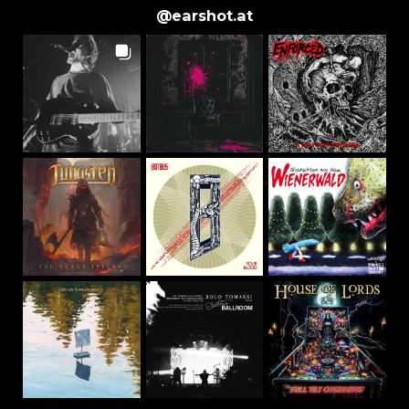
@
earshot.at