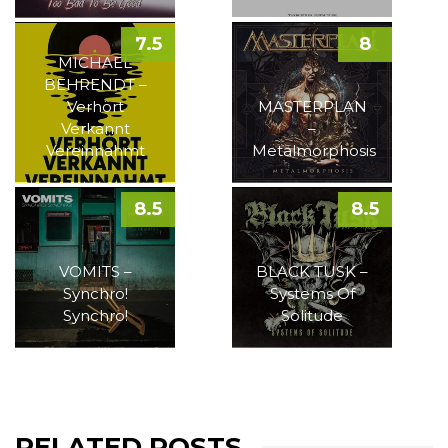
7.5
8
MICHAEL
BEHRENDT –
Verhört
MASTERPLAN
Verkannt
–
Vereinnahmt
Metalmorphosis
8.5
8.5
VOMITS –
BLACK TUSK –
Synchro!
Systems Of
Synchro!
Solitude
RELATED POSTS