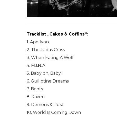
Tracklist „Cakes & Coffins“:
1. Apollyon
2. The Judas Cross
3. When Eating A Wolf
4. M.I.N.A.
5. Babylon, Baby!
6. Guillotine Dreams
7. Boots
8. Raven
9. Demons & Rust
10. World Is Coming Down