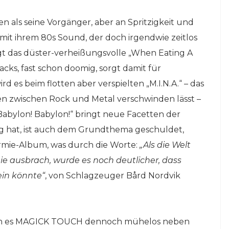
en als seine Vorgänger, aber an Spritzigkeit und
t ihrem 80s Sound, der doch irgendwie zeitlos
ingt das düster-verheißungsvolle „When Eating A
cks, fast schon doomig, sorgt damit für
 es beim flotten aber verspielten „M.I.N.A.“ – das
zen zwischen Rock und Metal verschwinden lässt –
abylon! Babylon!“ bringt neue Facetten der
ng hat, ist auch dem Grundthema geschuldet,
ndrmie-Album, was durch die Worte:
„Als die Welt
ie ausbrach, wurde es noch deutlicher, dass
ein könnte“
, von Schlagzeuger Bård Nordvik
fen es MAGICK TOUCH dennoch mühelos neben