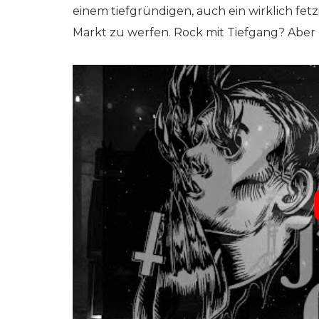
einem tiefgründigen, auch ein wirklich fe
Markt zu werfen. Rock mit Tiefgang? Aber 