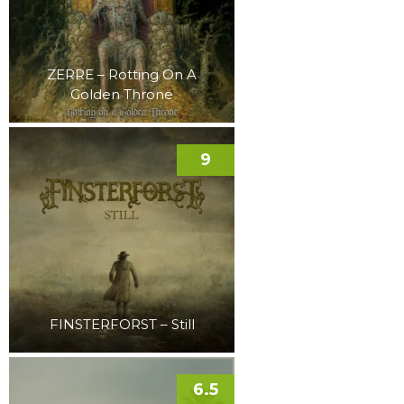
ZERRE – Rotting On A
Golden Throne
9
FINSTERFORST – Still
6.5