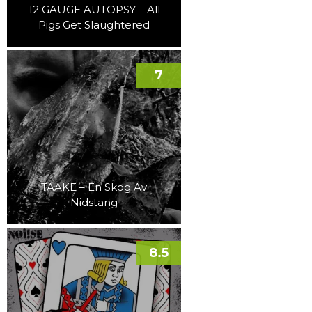
12 GAUGE AUTOPSY – All
Pigs Get Slaughtered
7
TAAKE – En Skog Av
Nidstang
8.5