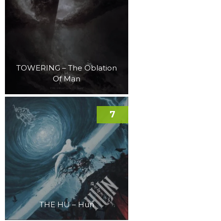
TOWERING – The Oblation
Of Man
7
THE HU – Hun