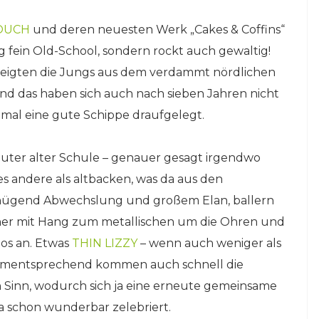
OUCH
und deren neuesten Werk „Cakes & Coffins“
ig fein Old-School, sondern rockt auch gewaltig!
 zeigten die Jungs aus dem verdammt nördlichen
nd das haben sich auch nach sieben Jahren nicht
chmal eine gute Schippe draufgelegt.
 guter alter Schule – genauer gesagt irgendwo
es andere als altbacken, was da aus den
genügend Abwechslung und großem Elan, ballern
her mit Hang zum metallischen um die Ohren und
os an. Etwas
THIN LIZZY
– wenn auch weniger als
ementsprechend kommen auch schnell die
 Sinn, wodurch sich ja eine erneute gemeinsame
ja schon wunderbar zelebriert.