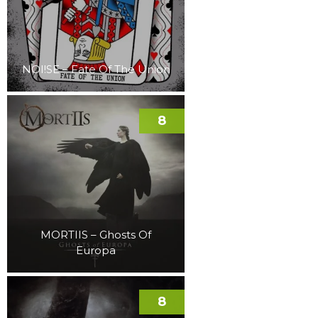
NOI!SE – Fate Of The Union
8
MORTIIS – Ghosts Of
Europa
8