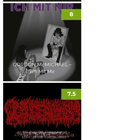
8
GORDON McMICHAEL –
Ich Mit Mir
7.5