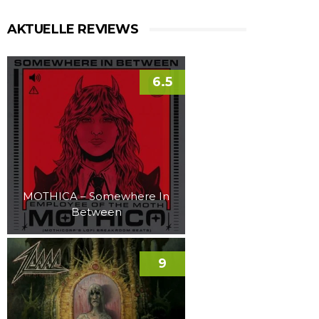
AKTUELLE REVIEWS
6.5
MOTHICA – Somewhere In
Between
9