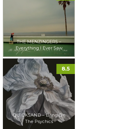
THE MENZINGERS –
Everything I Ever Saw
8.5
QUICKSAND – Bring On
The Psychics