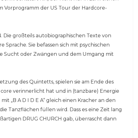
 im Vorprogramm der US Tour der Hardcore-
. Die großteils autobiographischen Texte von
e Sprache. Sie befassen sich mit psychischen
ie Sucht oder Zwängen und dem Umgang mit
tzung des Quintetts, spielen sie am Ende des
ore verinnerlicht hat und in (tanzbare) Energie
it „B A D I D E A“ gleich einen Kracher an den
ie Tanzflächen füllen wird. Dass es eine Zeit lang
oßartigen DRUG CHURCH gab, überrascht dann