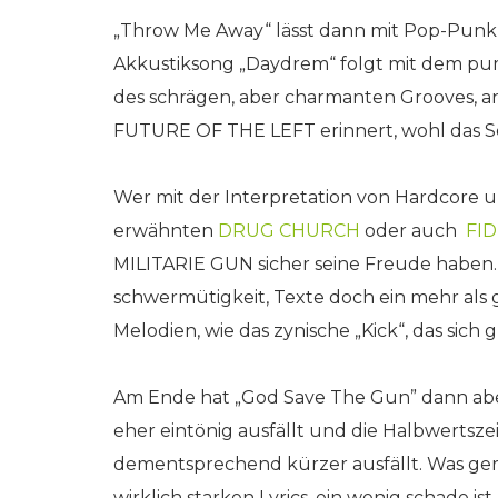
„Throw Me Away“ lässt dann mit Pop-Punk 
Akkustiksong „Daydrem“ folgt mit dem pum
des schrägen, aber charmanten Grooves, 
FUTURE OF THE LEFT erinnert, wohl das S
Wer mit der Interpretation von Hardcore u
erwähnten
DRUG CHURCH
oder auch
FI
MILITARIE GUN sicher seine Freude haben. 
schwermütigkeit, Texte doch ein mehr al
Melodien, wie das zynische „Kick“, das sich
Am Ende hat „God Save The Gun” dann aber
eher eintönig ausfällt und die Halbwertszei
dementsprechend kürzer ausfällt. Was ge
wirklich starken Lyrics, ein wenig schade 