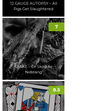
12 GAUGE AUTOPSY – All
Pigs Get Slaughtered
7
TAAKE – En Skog Av
Nidstang
8.5