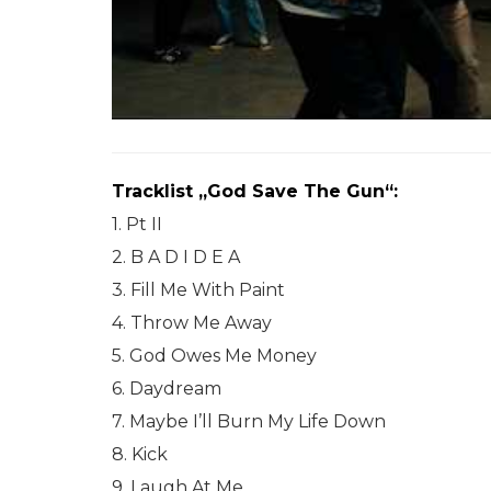
Tracklist „God Save The Gun“:
1. Pt II
2. B A D I D E A
3. Fill Me With Paint
4. Throw Me Away
5. God Owes Me Money
6. Daydream
7. Maybe I’ll Burn My Life Down
8. Kick
9. Laugh At Me