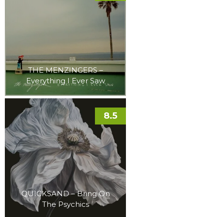
THE MENZINGERS –
Everything I Ever Saw
8.5
QUICKSAND – Bring On
The Psychics