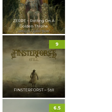
ZERRE – Rotting On A
Golden Throne
9
FINSTERFORST – Still
6.5