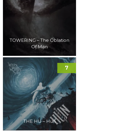
TOWERING – The Oblation
Of Man
7
THE HU – Hun