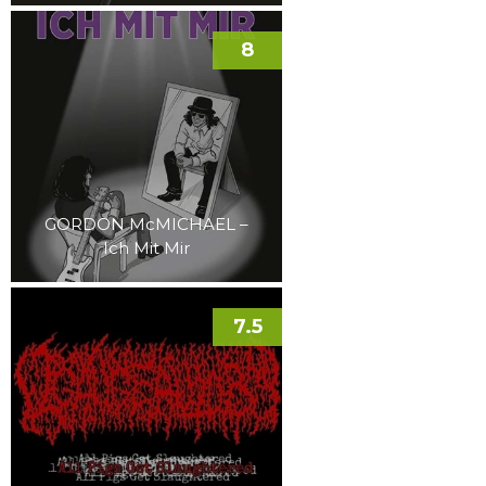
8
GORDON McMICHAEL –
Ich Mit Mir
7.5