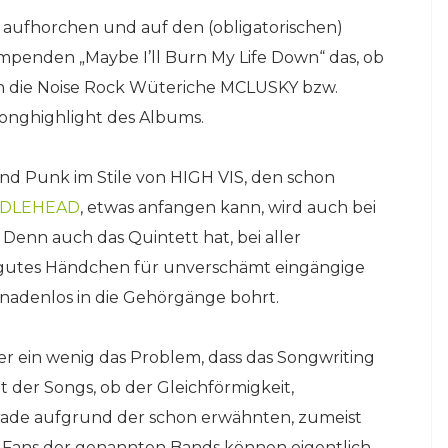
aufhorchen und auf den (obligatorischen)
penden „Maybe I’ll Burn My Life Down“ das, ob
an die Noise Rock Wüteriche MCLUSKY bzw.
onghighlight des Albums.
nd Punk im Stile von HIGH VIS, den schon
DDLEHEAD
, etwas anfangen kann, wird auch bei
Denn auch das Quintett hat, bei aller
s gutes Händchen für unverschämt eingängige
 gnadenlos in die Gehörgänge bohrt.
 ein wenig das Problem, dass das Songwriting
t der Songs, ob der Gleichförmigkeit,
rade aufgrund der schon erwähnten, zumeist
ist. Fans der genannten Bands können eigentlich