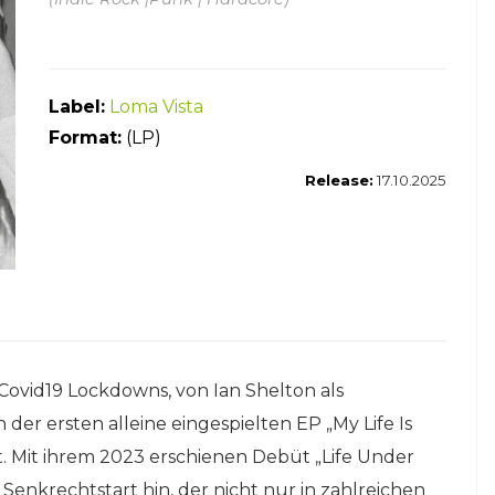
Label:
Loma Vista
Format:
(LP)
Release:
17.10
.2025
vid19 Lockdowns, von Ian Shelton als
der ersten alleine eingespielten EP „My Life Is
t. Mit ihrem 2023 erschienen Debüt „Life Under
enkrechtstart hin, der nicht nur in zahlreichen