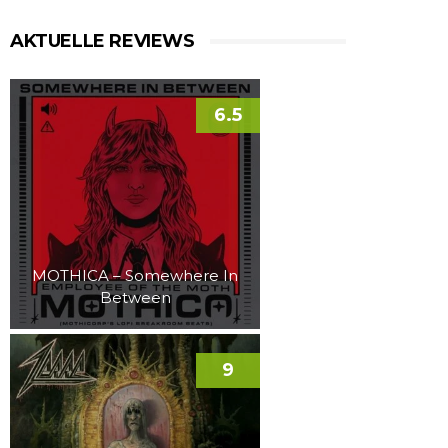
AKTUELLE REVIEWS
6.5
MOTHICA – Somewhere In
Between
9