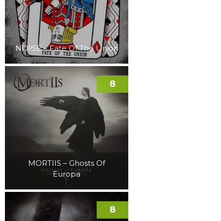
NOI!SE – Fate Of The Union
8
MORTIIS – Ghosts Of
Europa
8