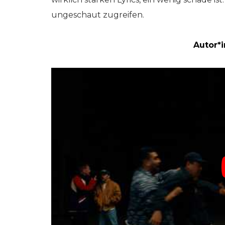
ungeschaut zugreifen.
Autor*i