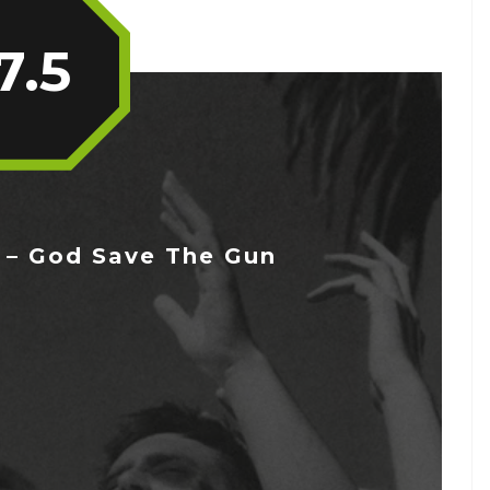
7.5
 – God Save The Gun