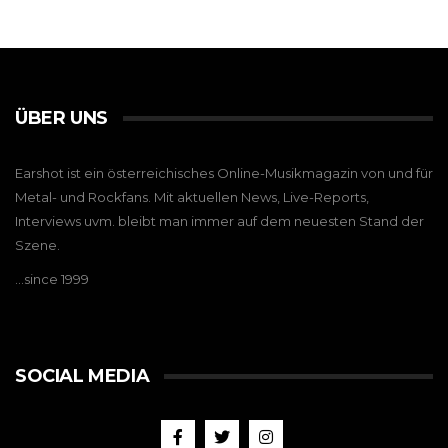
ÜBER UNS
Earshot ist ein österreichisches Online-Musikmagazin von und für
Metal- und Rockfans. Mit aktuellen News, Live-Reports,
Interviews uvm. bleibt man immer auf dem neuesten Stand der
Szene.
…since 1999
SOCIAL MEDIA