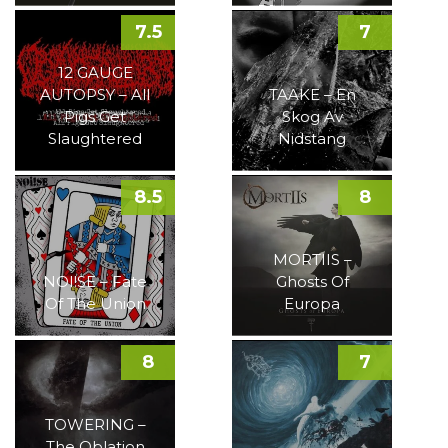
7.5
7
12 GAUGE
AUTOPSY – All
TAAKE – En
Pigs Get
Skog Av
Slaughtered
Nidstang
8.5
8
MORTIIS –
NOI!SE – Fate
Ghosts Of
Of The Union
Europa
8
7
TOWERING –
The Oblation