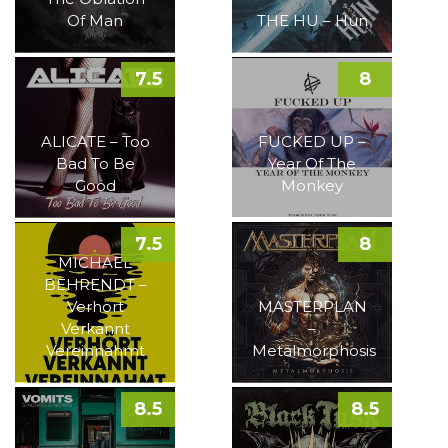
Of Man
THE HU – Hun
7.5
8
ALICATE – Too
FUCKED UP –
Bad To Be
Year Of The
Good
Monkey
7.5
8
MICHAEL
BEHRENDT –
Verhört
MASTERPLAN
Verkannt
–
Vereinnahmt
Metalmorphosis
8.5
8.5