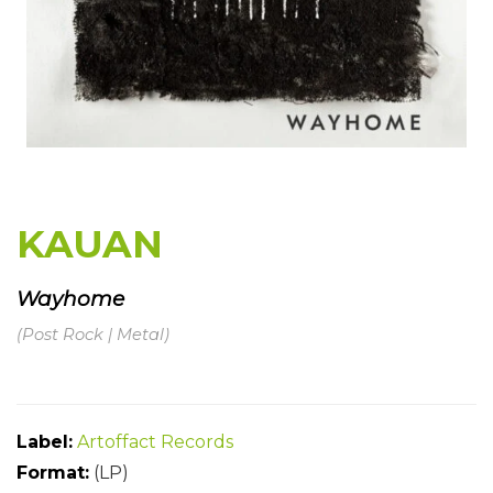
KAUAN
Wayhome
(Post Rock | Metal)
Label:
Artoffact Records
Format:
(LP)