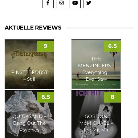
AKTUELLE REVIEWS
9
6.5
THE
MENZINGERS –
FINSTERFORST
Everything I
– Still
Ever Saw
8.5
8
QUICKSAND –
GORDON
Bring Out The
McMICHAEL –
Psychics
Ich Mit Mir