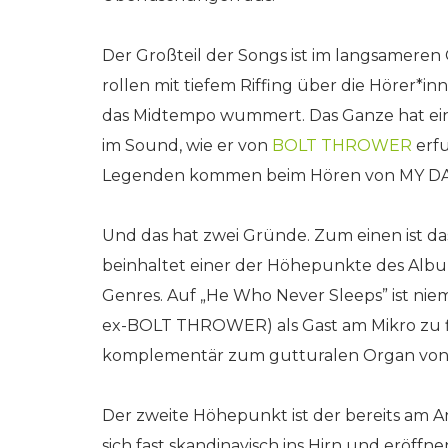
Der Großteil der Songs ist im langsameren 
rollen mit tiefem Riffing über die Hörer*
das Midtempo wummert. Das Ganze hat eine
im Sound, wie er von
BOLT THROWER
erfu
Legenden kommen beim Hören von MY DAR
Und das hat zwei Gründe. Zum einen ist d
beinhaltet einer der Höhepunkte des Albu
Genres. Auf „He Who Never Sleeps” ist nie
ex-BOLT THROWER) als Gast am Mikro zu fi
komplementär zum gutturalen Organ von C
Der zweite Höhepunkt ist der bereits am A
sich fast skandinavisch ins Hirn und eröff