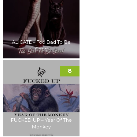
ALICATE – Too Bad To Be
Good
8
FUCKED UP – Year Of The
Monkey