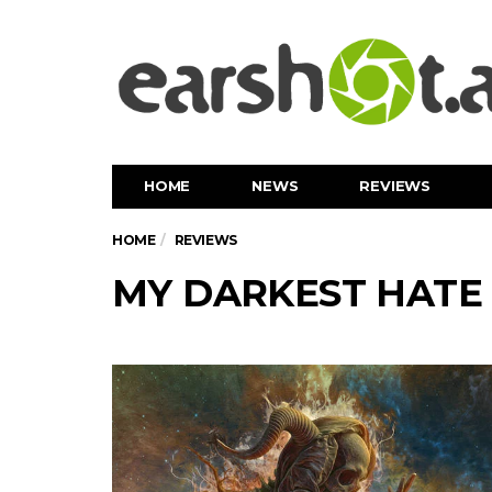
HOME
NEWS
REVIEWS
HOME
REVIEWS
MY DARKEST HATE -