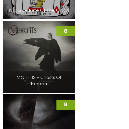
NOI!SE – Fate Of The Union
8
MORTIIS – Ghosts Of
Europa
8