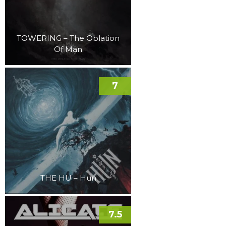
TOWERING – The Oblation
Of Man
7
THE HU – Hun
7.5