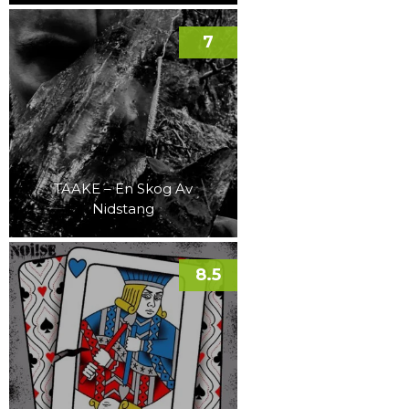
7
TAAKE – En Skog Av
Nidstang
8.5