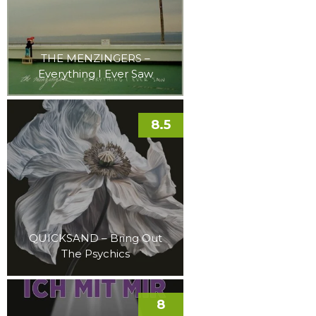
THE MENZINGERS –
Everything I Ever Saw
8.5
QUICKSAND – Bring Out
The Psychics
8