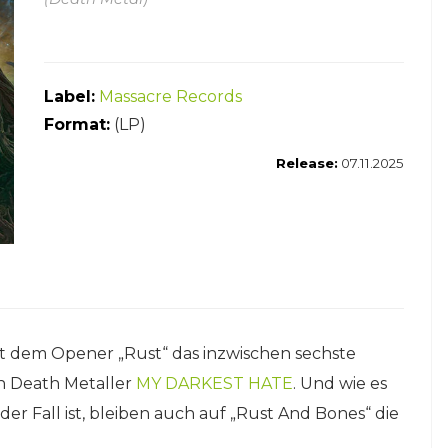
Label:
Massacre Records
Format:
(LP)
Release:
07.11.2025
it dem Opener „Rust“ das inzwischen sechste
n Death Metaller
MY DARKEST HATE
. Und wie es
er Fall ist, bleiben auch auf „Rust And Bones“ die