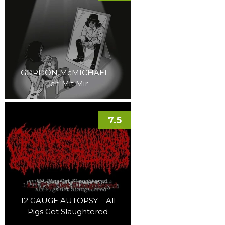
GORDON McMICHAEL –
Ich Mit Mir
7.5
12 GAUGE AUTOPSY – All
Pigs Get Slaughtered