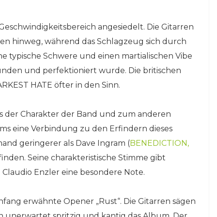
Geschwindigkeitsbereich angesiedelt. Die Gitarren
innen hinweg, während das Schlagzeug sich durch
 typische Schwere und einen martialischen Vibe
nden und perfektioniert wurde. Die britischen
KEST HATE öfter in den Sinn.
as der Charakter der Band und zum anderen
ms eine Verbindung zu den Erfindern dieses
mand geringerer als Dave Ingram (
BENEDICTION
,
nden. Seine charakteristische Stimme gibt
laudio Enzler eine besondere Note.
nfang erwähnte Opener „Rust“. Die Gitarren sägen
nen unerwartet spritzig und kantig das Album. Der