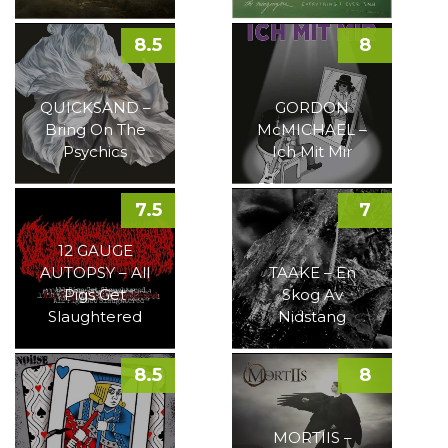
8.5
8
QUICKSAND –
GORDON
Bring On The
McMICHAEL –
Psychics
Ich Mit Mir
7.5
7
12 GAUGE
AUTOPSY – All
TAAKE – En
Pigs Get
Skog Av
Slaughtered
Nidstang
8.5
8
MORTIIS –