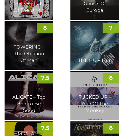
NOI!SE – Fate
Ghosts Of
Of The Union
Europa
8
7
TOWERING –
The Oblation
Of Man
THE HU – Hun
7.5
8
ALICATE – Too
FUCKED UP –
Bad To Be
Year Of The
Good
Monkey
7.5
8
MICHAEL