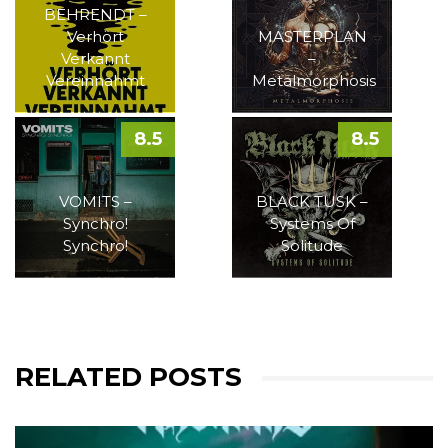
BEHRENDT –
Verhört
MASTERPLAN
Verkannt
–
Vereinnahmt
Metalmorphosis
8.5
8.5
VOMITS –
BLACK TUSK –
Synchro!
Systems Of
Synchro!
Solitude
RELATED POSTS