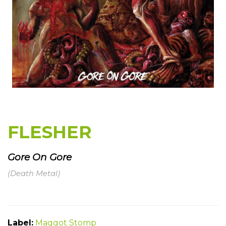
FLESHER
Gore On Gore
(Death Metal)
Label:
Maggot Stomp