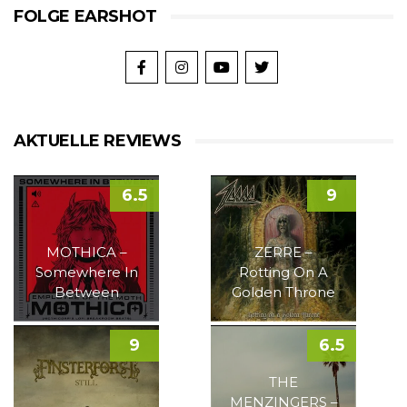
FOLGE EARSHOT
AKTUELLE REVIEWS
6.5
9
MOTHICA –
ZERRE –
Somewhere In
Rotting On A
Between
Golden Throne
9
6.5
THE
MENZINGERS –