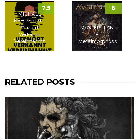
7.5
8
MICHAEL
BEHRENDT –
Verhört
MASTERPLAN
Verkannt
–
Vereinnahmt
Metalmorphosis
RELATED POSTS