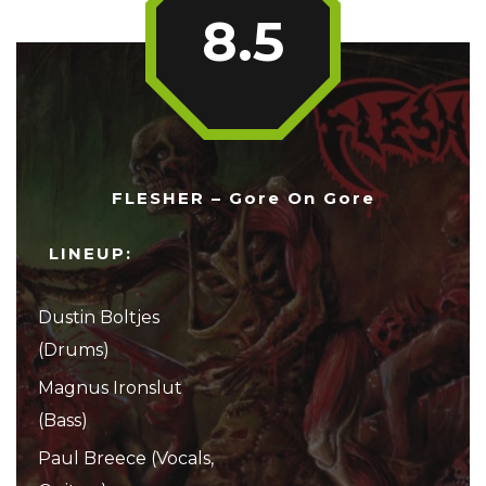
8.5
FLESHER – Gore On Gore
LINEUP:
Dustin Boltjes
(Drums)
Magnus Ironslut
(Bass)
Paul Breece (Vocals,