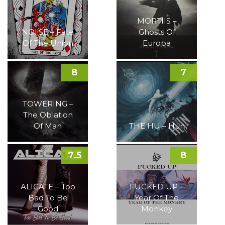
MORTIIS –
NOI!SE – Fate
Ghosts Of
Of The Union
Europa
8
7
TOWERING –
The Oblation
Of Man
THE HU – Hun
7.5
8
ALICATE – Too
FUCKED UP –
Bad To Be
Year Of The
Good
Monkey