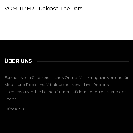
VOMITIZER – Release The Rats
ÜBER UNS
Earshot ist ein österreichisches Online-Musikmagazin von und für
Metal- und Rockfans. Mit aktuellen News, Live-Reports,
Interviews uvm. bleibt man immer auf dem neuesten Stand der
Szene.
…since 1999