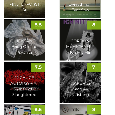
FINSTERFORST
Everything I
– Still
Ever Saw
8.5
8
QUICKSAND –
GORDON
Bring On The
McMICHAEL –
Psychics
Ich Mit Mir
7.5
7
12 GAUGE
AUTOPSY – All
TAAKE – En
Pigs Get
Skog Av
Slaughtered
Nidstang
8.5
8