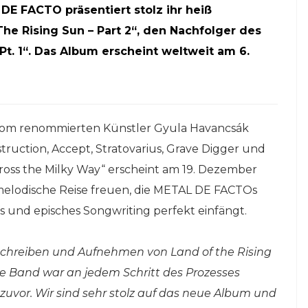
E FACTO präsentiert stolz ihr heiß
e Rising Sun – Part 2“, den Nachfolger des
Pt. 1“. Das Album erscheint weltweit am 6.
om renommierten Künstler Gyula Havancsák
truction, Accept, Stratovarius, Grave Digger und
Across the Milky Way“ erscheint am 19. Dezember
, melodische Reise freuen, die METAL DE FACTOs
ffs und episches Songwriting perfekt einfängt.
Schreiben und Aufnehmen von Land of the Rising
nze Band war an jedem Schritt des Prozesses
je zuvor. Wir sind sehr stolz auf das neue Album und