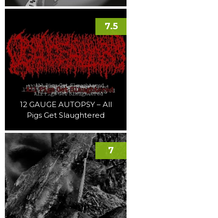
7.5
12 GAUGE AUTOPSY – All
Pigs Get Slaughtered
7