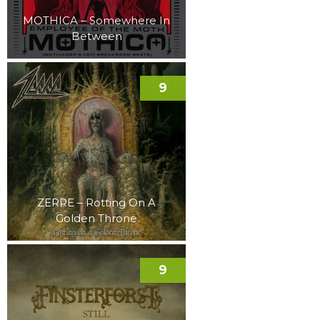
MOTHICA – Somewhere In
Between
9
ZERRE – Rotting On A
Golden Throne
9