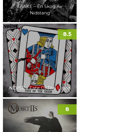
TAAKE – En Skog Av
Nidstang
8.5
NOI!SE – Fate Of The Union
8