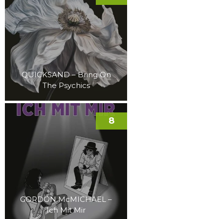
QUICKSAND – Bring On
The Psychics
8
GORDON McMICHAEL –
Ich Mit Mir