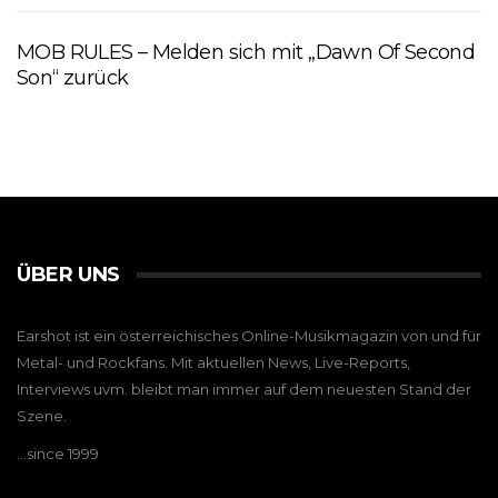
MOB RULES – Melden sich mit „Dawn Of Second
Son“ zurück
ÜBER UNS
Earshot ist ein österreichisches Online-Musikmagazin von und für
Metal- und Rockfans. Mit aktuellen News, Live-Reports,
Interviews uvm. bleibt man immer auf dem neuesten Stand der
Szene.
…since 1999