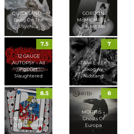
QUICKSAND –
GORDON
Bring On The
McMICHAEL –
Psychics
Ich Mit Mir
7.5
7
12 GAUGE
AUTOPSY – All
TAAKE – En
Pigs Get
Skog Av
Slaughtered
Nidstang
8.5
8
MORTIIS –
NOI!SE – Fate
Ghosts Of
Of The Union
Europa