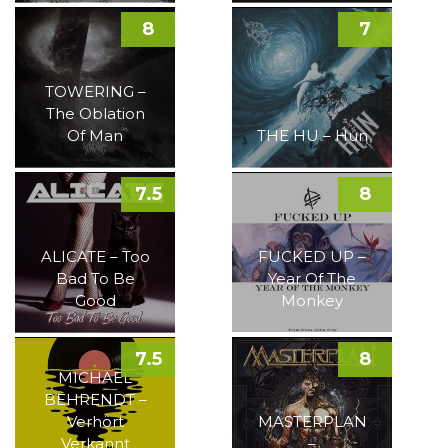
8
7
TOWERING –
The Oblation
Of Man
THE HU – Hun
7.5
8
ALICATE – Too
FUCKED UP –
Bad To Be
Year Of The
Good
Monkey
7.5
8
MICHAEL
BEHRENDT –
Verhört
MASTERPLAN
Verkannt
–