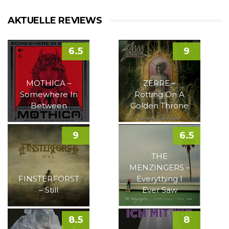
AKTUELLE REVIEWS
6.5
9
MOTHICA –
ZERRE –
Somewhere In
Rotting On A
Between
Golden Throne
9
6.5
THE
MENZINGERS –
FINSTERFORST
Everything I
– Still
Ever Saw
8.5
8