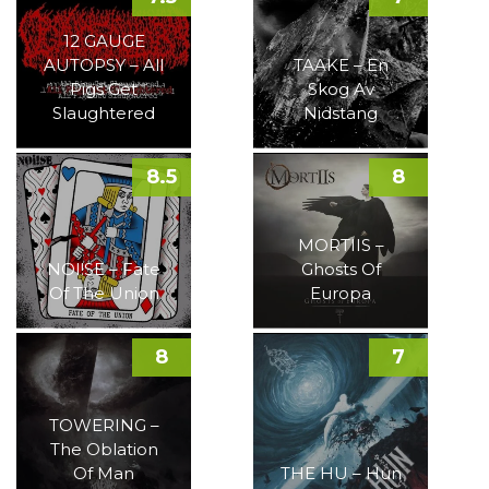
12 GAUGE
AUTOPSY – All
TAAKE – En
Pigs Get
Skog Av
Slaughtered
Nidstang
8.5
8
MORTIIS –
NOI!SE – Fate
Ghosts Of
Of The Union
Europa
8
7
TOWERING –
The Oblation
Of Man
THE HU – Hun