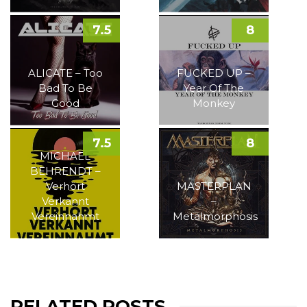
7.5
8
ALICATE – Too
FUCKED UP –
Bad To Be
Year Of The
Good
Monkey
7.5
8
MICHAEL
BEHRENDT –
Verhört
MASTERPLAN
Verkannt
–
Vereinnahmt
Metalmorphosis
RELATED POSTS