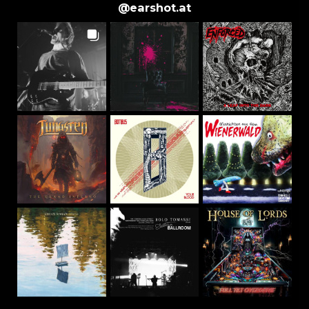
@
earshot.at