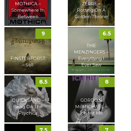
MOTHICA –
ZERRE –
Somewhere In
Rotting On A
Between
Golden Throne
9
6.5
THE
MENZINGERS –
FINSTERFORST
Everything I
– Still
Ever Saw
8.5
8
QUICKSAND –
GORDON
Bring On The
McMICHAEL –
Psychics
Ich Mit Mir
7.5
7