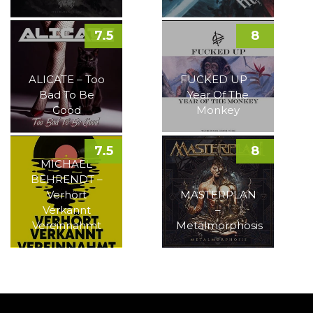
7.5
8
ALICATE – Too
FUCKED UP –
Bad To Be
Year Of The
Good
Monkey
7.5
8
MICHAEL
BEHRENDT –
Verhört
MASTERPLAN
Verkannt
–
Vereinnahmt
Metalmorphosis