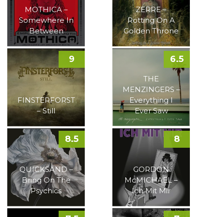
MOTHICA –
ZERRE –
Somewhere In
Rotting On A
Between
Golden Throne
9
6.5
THE
MENZINGERS –
FINSTERFORST
Everything I
– Still
Ever Saw
8.5
8
QUICKSAND –
GORDON
Bring On The
McMICHAEL –
Psychics
Ich Mit Mir