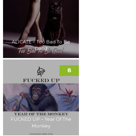
ALICATE – Too Bad To Be
Good
8
FUCKED UP – Year Of The
Monkey