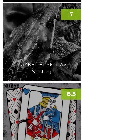
7
TAAKE – En Skog Av
Nidstang
8.5