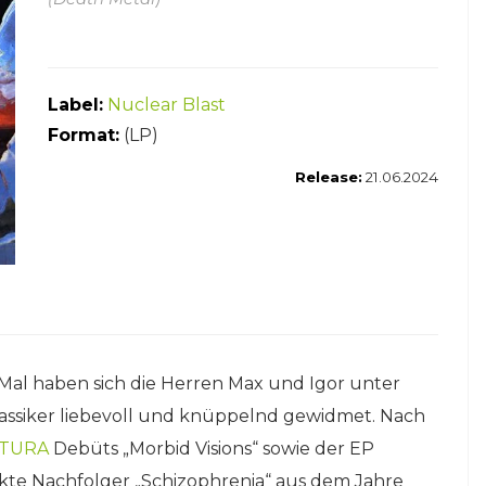
Label:
Nuclear Blast
Format:
(LP)
Release:
21.06.2024
 Mal haben sich die Herren Max und Igor unter
assiker liebevoll und knüppelnd gewidmet. Nach
LTURA
Debüts „Morbid Visions“ sowie der EP
rekte Nachfolger „Schizophrenia“ aus dem Jahre