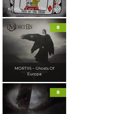
NOI!SE – Fate Of The Union
8
MORTIIS – Ghosts Of
Europa
8