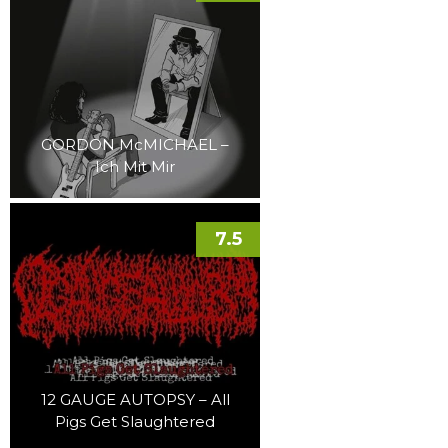
GORDON McMICHAEL –
Ich Mit Mir
7.5
12 GAUGE AUTOPSY – All
Pigs Get Slaughtered