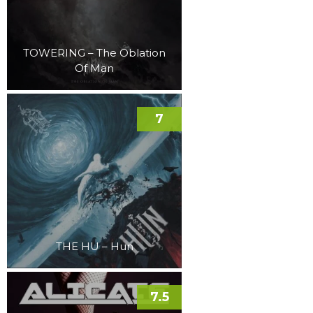
TOWERING – The Oblation
Of Man
7
THE HU – Hun
7.5