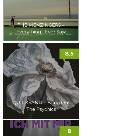
THE MENZINGERS –
Everything I Ever Saw
8.5
QUICKSAND – Bring Out
The Psychics
8