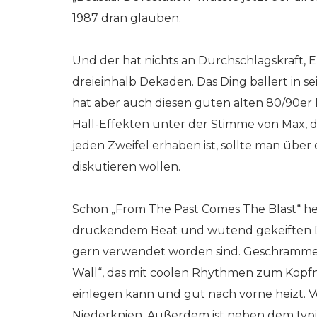
1987 dran glauben.
Und der hat nichts an Durchschlagskraft, 
dreieinhalb Dekaden. Das Ding ballert in 
hat aber auch diesen guten alten 80/90er
Hall-Effekten unter der Stimme von Max, d
jeden Zweifel erhaben ist, sollte man über
diskutieren wollen.
Schon „From The Past Comes The Blast“ he
drückendem Beat und wütend gekeiften Deat
gern verwendet worden sind. Geschrammel
Wall“, das mit coolen Rhythmen zum Kopfni
einlegen kann und gut nach vorne heizt. Vo
Niederknien. Außerdem ist neben dem typ