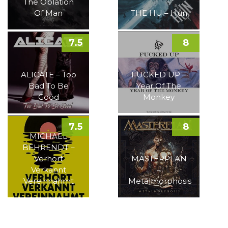
The Oblation
Of Man
THE HU – Hun
7.5
8
ALICATE – Too
FUCKED UP –
Bad To Be
Year Of The
Good
Monkey
7.5
8
MICHAEL
BEHRENDT –
Verhört
MASTERPLAN
Verkannt
–
Vereinnahmt
Metalmorphosis