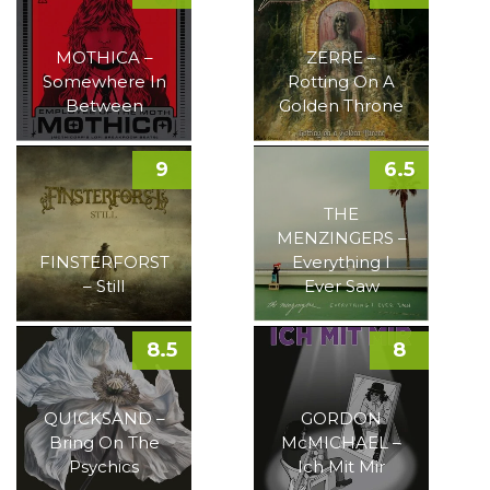
MOTHICA –
ZERRE –
Somewhere In
Rotting On A
Between
Golden Throne
9
6.5
THE
MENZINGERS –
FINSTERFORST
Everything I
– Still
Ever Saw
8.5
8
QUICKSAND –
GORDON
Bring On The
McMICHAEL –
Psychics
Ich Mit Mir