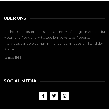
ÜBER UNS
Earshot ist ein österreichisches Online-Musikmagazin von und für
Metal- und Rockfans. Mit aktuellen News, Live-Reports,
Interviews uvm. bleibt man immer auf dem neuesten Stand der
Szene.
…since 1999
SOCIAL MEDIA