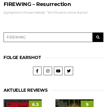
FIREWING – Resurrection
(Symphonic Power Metal) - "Ein Phoenix ohne Asche"
FOLGE EARSHOT
AKTUELLE REVIEWS
6.5
9