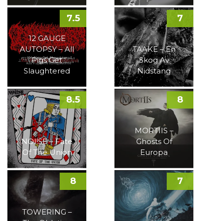
7.5
7
12 GAUGE
AUTOPSY – All
TAAKE – En
Pigs Get
Skog Av
Slaughtered
Nidstang
8.5
8
MORTIIS –
NOI!SE – Fate
Ghosts Of
Of The Union
Europa
8
7
TOWERING –