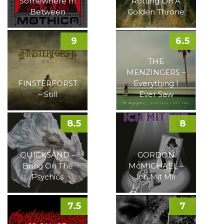
Somewhere In
Rotting On A
Between
Golden Throne
9
6.5
THE
MENZINGERS –
FINSTERFORST
Everything I
– Still
Ever Saw
8.5
8
QUICKSAND –
GORDON
Bring On The
McMICHAEL –
Psychics
Ich Mit Mir
7.5
7