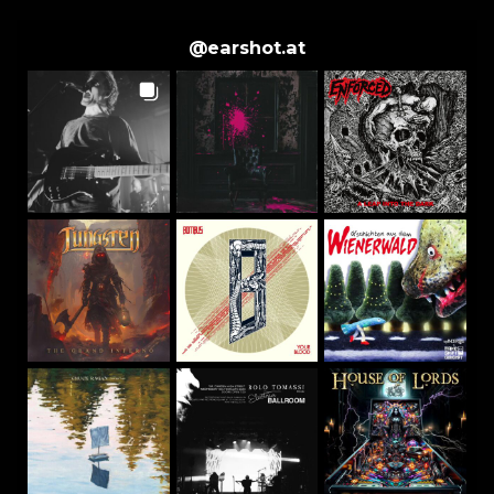
@
earshot.at