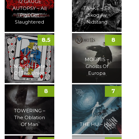
12 GAUGE
AUTOPSY – All
TAAKE – En
Pigs Get
Skog Av
Slaughtered
Nidstang
8.5
8
MORTIIS –
NOI!SE – Fate
Ghosts Of
Of The Union
Europa
8
7
TOWERING –
The Oblation
Of Man
THE HU – Hun