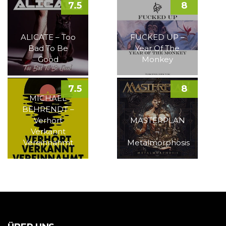
7.5
8
ALICATE – Too
FUCKED UP –
Bad To Be
Year Of The
Good
Monkey
7.5
8
MICHAEL
BEHRENDT –
Verhört
MASTERPLAN
Verkannt
–
Vereinnahmt
Metalmorphosis