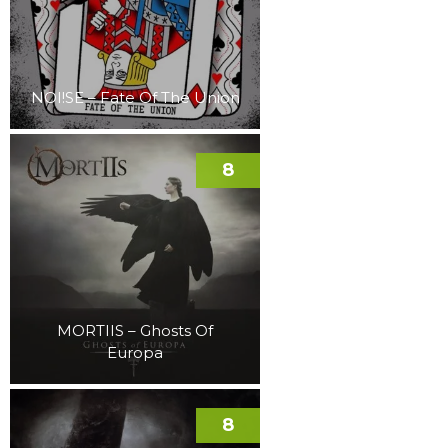
NOI!SE – Fate Of The Union
8
MORTIIS – Ghosts Of
Europa
8