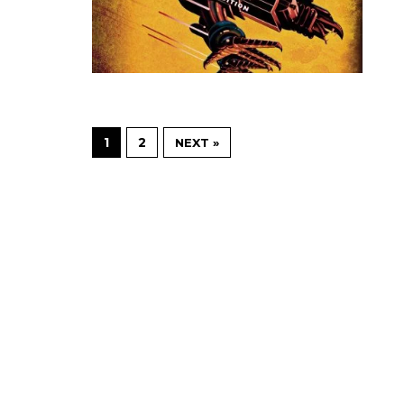
1
2
NEXT »