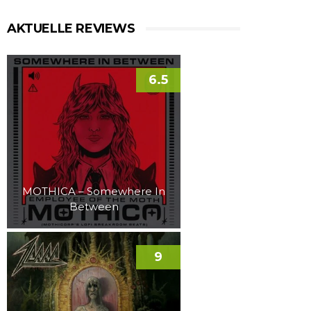
AKTUELLE REVIEWS
6.5
MOTHICA – Somewhere In
Between
9