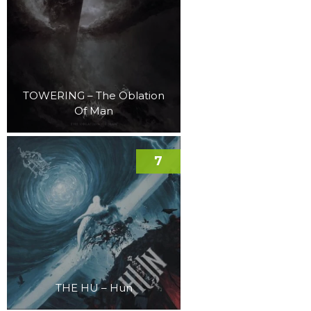
TOWERING – The Oblation
Of Man
7
THE HU – Hun