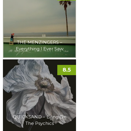
THE MENZINGERS –
Everything I Ever Saw
8.5
QUICKSAND – Bring On
The Psychics