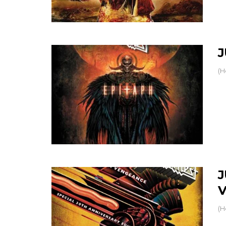
J
(H
J
V
(H