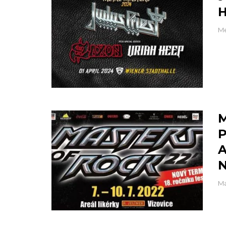
Me
M
P
A
N
Ma