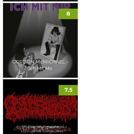
8
GORDON McMICHAEL –
Ich Mit Mir
7.5