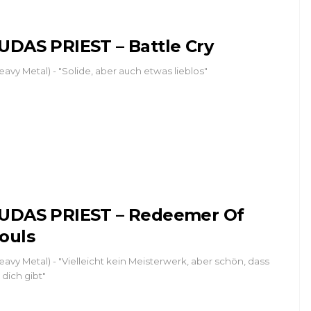
UDAS PRIEST – Battle Cry
eavy Metal) - "Solide, aber auch etwas lieblos"
UDAS PRIEST – Redeemer Of
ouls
eavy Metal) - "Vielleicht kein Meisterwerk, aber schön, dass
 dich gibt"