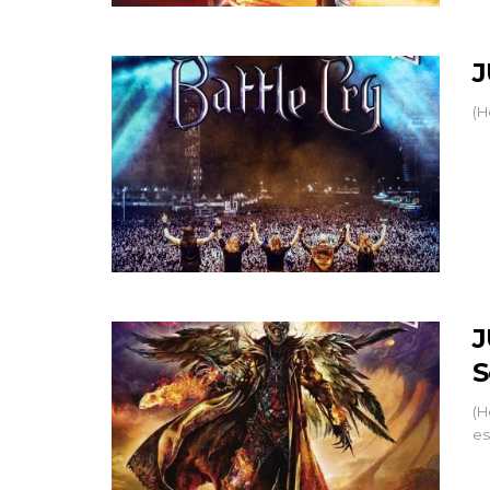
J
(H
J
S
(H
es