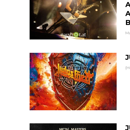
A
A
B
Ma
J
(H
J