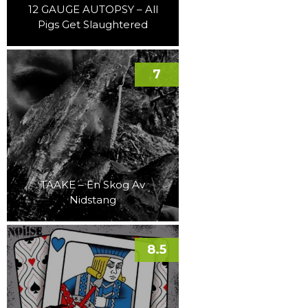
12 GAUGE AUTOPSY – All
Pigs Get Slaughtered
7
TAAKE – En Skog Av
Nidstang
8.5