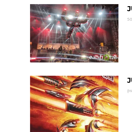
J
50
J
(H