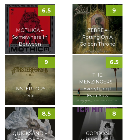
6.5
9
MOTHICA –
ZERRE –
Somewhere In
Rotting On A
Between
Golden Throne
9
6.5
THE
MENZINGERS –
FINSTERFORST
Everything I
– Still
Ever Saw
8.5
8
QUICKSAND –
GORDON