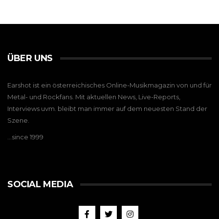
ÜBER UNS
Earshot ist ein österreichisches Online-Musikmagazin von und für
Metal- und Rockfans. Mit aktuellen News, Live-Reports,
Interviews uvm. bleibt man immer auf dem neuesten Stand der
Szene.
…since 1999
SOCIAL MEDIA