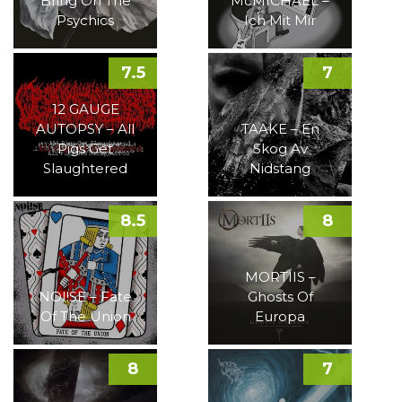
Bring On The
McMICHAEL –
Psychics
Ich Mit Mir
7.5
7
12 GAUGE
AUTOPSY – All
TAAKE – En
Pigs Get
Skog Av
Slaughtered
Nidstang
8.5
8
MORTIIS –
NOI!SE – Fate
Ghosts Of
Of The Union
Europa
8
7