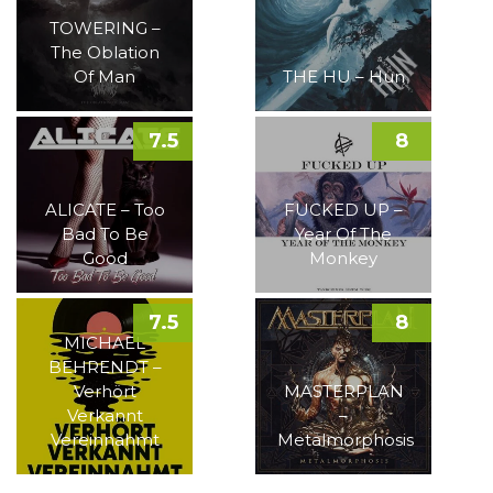
TOWERING –
The Oblation
Of Man
THE HU – Hun
7.5
8
ALICATE – Too
FUCKED UP –
Bad To Be
Year Of The
Good
Monkey
7.5
8
MICHAEL
BEHRENDT –
Verhört
MASTERPLAN
Verkannt
–
Vereinnahmt
Metalmorphosis