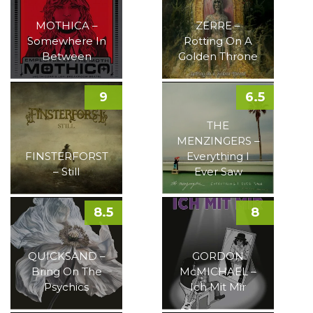
MOTHICA –
ZERRE –
Somewhere In
Rotting On A
Between
Golden Throne
9
6.5
THE
MENZINGERS –
FINSTERFORST
Everything I
– Still
Ever Saw
8.5
8
QUICKSAND –
GORDON
Bring On The
McMICHAEL –
Psychics
Ich Mit Mir