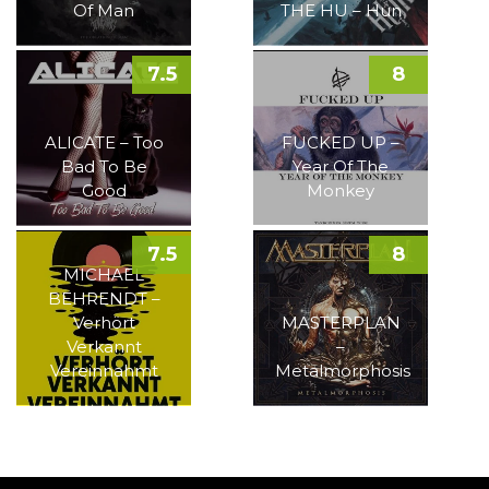
Of Man
THE HU – Hun
7.5
8
ALICATE – Too
FUCKED UP –
Bad To Be
Year Of The
Good
Monkey
7.5
8
MICHAEL
BEHRENDT –
Verhört
MASTERPLAN
Verkannt
–
Vereinnahmt
Metalmorphosis