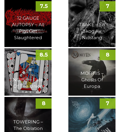
7.5
7
12 GAUGE
AUTOPSY – All
TAAKE – En
Pigs Get
Skog Av
Slaughtered
Nidstang
8.5
8
MORTIIS –
NOI!SE – Fate
Ghosts Of
Of The Union
Europa
8
7
TOWERING –
The Oblation