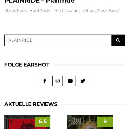
PLAINRIDE – Plainride
(Blues Rock | Hard Rock) - "Ein Muss für alle Blues-Rock Fans!"
FOLGE EARSHOT
AKTUELLE REVIEWS
6.5
9