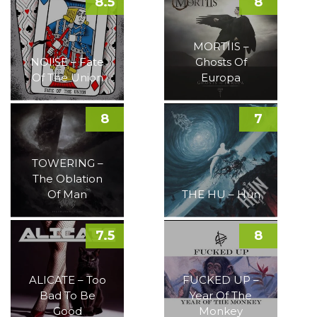
8.5
8
MORTIIS –
NOI!SE – Fate
Ghosts Of
Of The Union
Europa
8
7
TOWERING –
The Oblation
Of Man
THE HU – Hun
7.5
8
ALICATE – Too
FUCKED UP –
Bad To Be
Year Of The
Good
Monkey