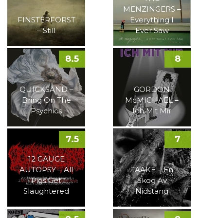
MENZINGERS –
FINSTERFORST
Everything I
– Still
Ever Saw
8.5
8
QUICKSAND –
GORDON
Bring On The
McMICHAEL –
Psychics
Ich Mit Mir
7.5
7
12 GAUGE
AUTOPSY – All
TAAKE – En
Pigs Get
Skog Av
Slaughtered
Nidstang