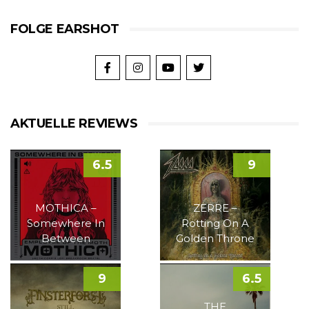
FOLGE EARSHOT
AKTUELLE REVIEWS
6.5
9
MOTHICA –
ZERRE –
Somewhere In
Rotting On A
Between
Golden Throne
9
6.5
THE