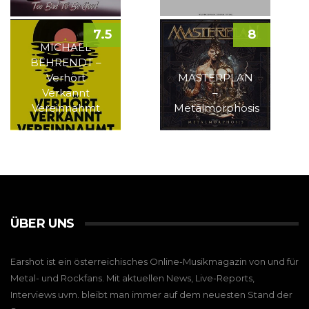
7.5
8
MICHAEL
BEHRENDT –
Verhört
MASTERPLAN
Verkannt
–
Vereinnahmt
Metalmorphosis
ÜBER UNS
Earshot ist ein österreichisches Online-Musikmagazin von und für
Metal- und Rockfans. Mit aktuellen News, Live-Reports,
Interviews uvm. bleibt man immer auf dem neuesten Stand der