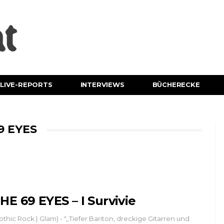
LIVE-REPORTS
INTERVIEWS
BÜCHERECKE
9 EYES
HE 69 EYES – I Survivie
othic Rock | Glam) - "„Tiefer Bariton, dreckige Gitarren und