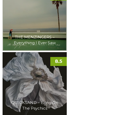
THE MENZINGERS –
Everything I Ever Saw
8.5
QUICKSAND – Bring On
The Psychics