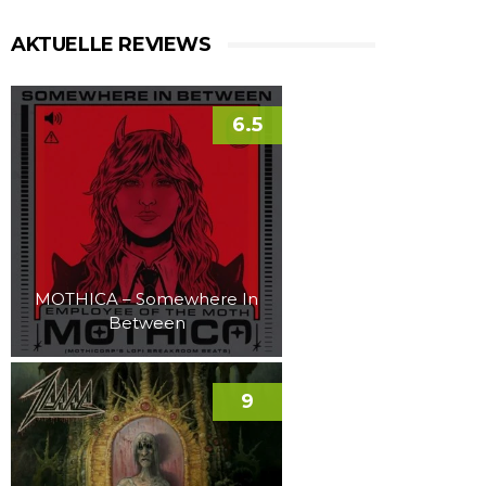
AKTUELLE REVIEWS
6.5
MOTHICA – Somewhere In
Between
9