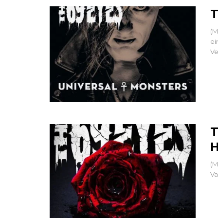
T
(M
ei
Ve
T
H
(M
Va