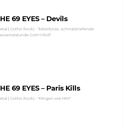
HE 69 EYES – Devils
etal | Gothic Rock) - "bitterböse, schmalztriefende
eiviertelstunde Goth'n'Roll"
HE 69 EYES – Paris Kills
etal | Gothic Rock) - "Klingen wie HIM"