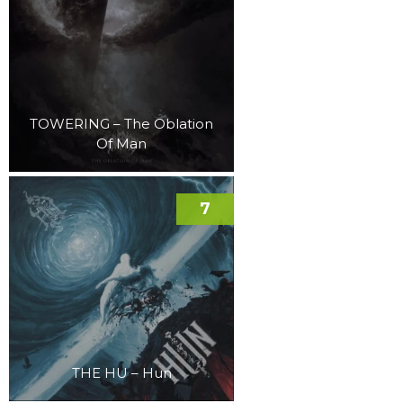
TOWERING – The Oblation
Of Man
7
THE HU – Hun