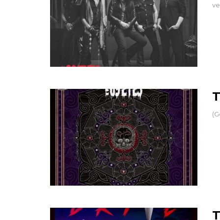
ve
T
(G
T