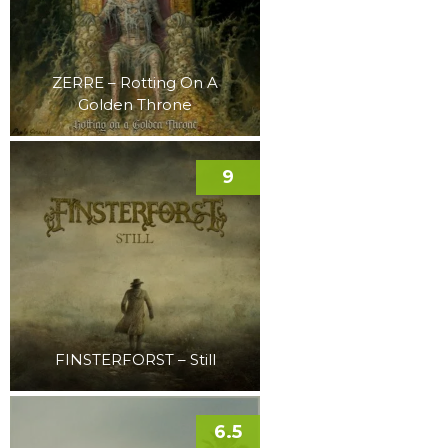
ZERRE – Rotting On A
Golden Throne
9
FINSTERFORST – Still
6.5