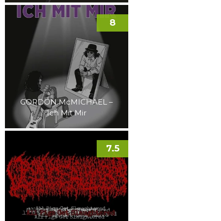
8
GORDON McMICHAEL –
Ich Mit Mir
7.5