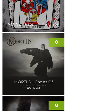
NOI!SE – Fate Of The Union
8
MORTIIS – Ghosts Of
Europa
8