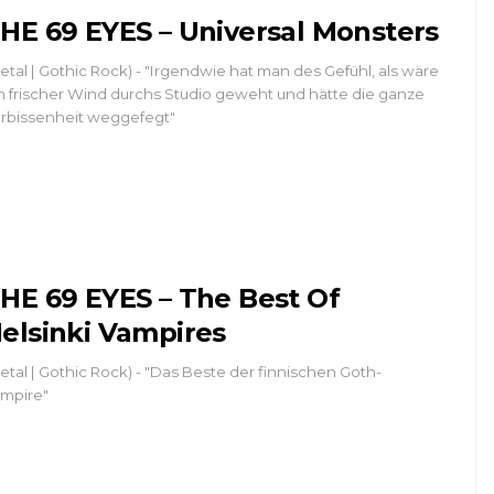
HE 69 EYES – Universal Monsters
etal | Gothic Rock) - "Irgendwie hat man des Gefühl, als wäre
n frischer Wind durchs Studio geweht und hätte die ganze
rbissenheit weggefegt"
HE 69 EYES – The Best Of
elsinki Vampires
etal | Gothic Rock) - "Das Beste der finnischen Goth-
mpire"