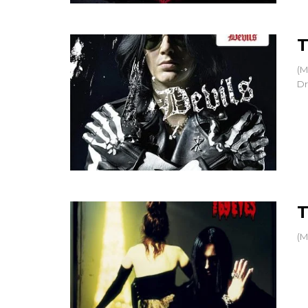
T
(M
Dr
T
(M