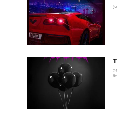
(M
T
(M
fi