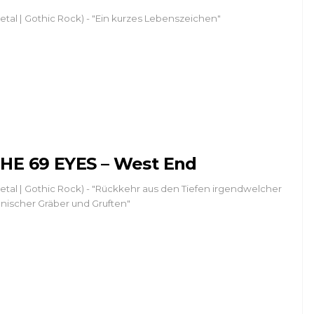
etal | Gothic Rock) - "Ein kurzes Lebenszeichen"
HE 69 EYES – West End
etal | Gothic Rock) - "Rückkehr aus den Tiefen irgendwelcher
nnischer Gräber und Gruften"